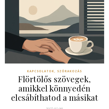
,
KAPCSOLATOK
SZÓRAKOZÁS
Flörtölős szövegek,
amikkel könnyedén
elcsábíthatod a másikat
2025.03.09.