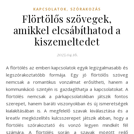
,
KAPCSOLATOK
SZÓRAKOZÁS
Flörtölős szövegek,
amikkel elcsábíthatod a
kiszemeltedet
2025.04.16.
A flörtölés az emberi kapcsolatok egyik legizgalmasabb és
legszórakoztatóbb formája. Egy jó flörtölős szöveg
nemcsak a romantikus vonzalmat erősítheti, hanem a
kommunikáció szintjén is gazdagíthatja a kapcsolatokat. A
flörtölés nemcsak a párkapcsolatokban játszik fontos
szerepet, hanem baráti viszonyokban és új ismeretségek
kialakításában is. A megfelelő szavak kiválasztása és a
kreatív megközelítés kulcsszerepet játszik abban, hogy a
flörtölés szórakoztató és vonzó legyen mindkét fél
számára. A flörtölés során a szavak mögött rejlő