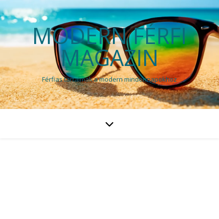
MODERN FÉRFI
MAGAZIN
Férfias tartalmak a modern mindennapokhoz