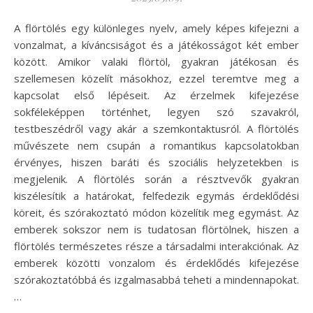
A flörtölés egy különleges nyelv, amely képes kifejezni a
vonzalmat, a kíváncsiságot és a játékosságot két ember
között. Amikor valaki flörtöl, gyakran játékosan és
szellemesen közelít másokhoz, ezzel teremtve meg a
kapcsolat első lépéseit. Az érzelmek kifejezése
sokféleképpen történhet, legyen szó szavakról,
testbeszédről vagy akár a szemkontaktusról. A flörtölés
művészete nem csupán a romantikus kapcsolatokban
érvényes, hiszen baráti és szociális helyzetekben is
megjelenik. A flörtölés során a résztvevők gyakran
kiszélesítik a határokat, felfedezik egymás érdeklődési
köreit, és szórakoztató módon közelítik meg egymást. Az
emberek sokszor nem is tudatosan flörtölnek, hiszen a
flörtölés természetes része a társadalmi interakciónak. Az
emberek közötti vonzalom és érdeklődés kifejezése
szórakoztatóbbá és izgalmasabbá teheti a mindennapokat.
…