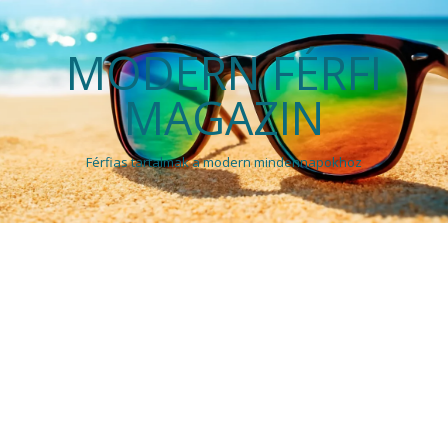
MODERN FÉRFI
MAGAZIN
Férfias tartalmak a modern mindennapokhoz