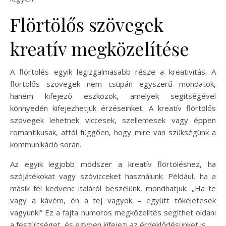
Flörtölős szövegek
kreatív megközelítése
A flörtölés egyik legizgalmasabb része a kreativitás. A
flörtölős szövegek nem csupán egyszerű mondatok,
hanem kifejező eszközök, amelyek segítségével
könnyedén kifejezhetjük érzéseinket. A kreatív flörtölős
szövegek lehetnek viccesek, szellemesek vagy éppen
romantikusak, attól függően, hogy mire van szükségünk a
kommunikáció során.
Az egyik legjobb módszer a kreatív flörtöléshez, ha
szójátékokat vagy szóvicceket használunk. Például, ha a
másik fél kedvenc italáról beszélünk, mondhatjuk: „Ha te
vagy a kávém, én a tej vagyok – együtt tökéletesek
vagyunk!” Ez a fajta humoros megközelítés segíthet oldani
a feszültséget, és egyben kifejezi az érdeklődésünket is.