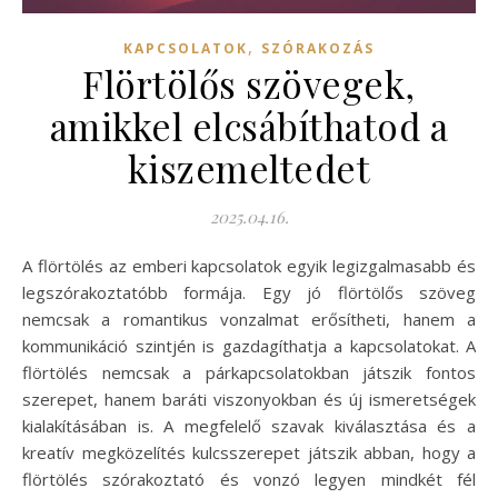
,
KAPCSOLATOK
SZÓRAKOZÁS
Flörtölős szövegek,
amikkel elcsábíthatod a
kiszemeltedet
2025.04.16.
A flörtölés az emberi kapcsolatok egyik legizgalmasabb és
legszórakoztatóbb formája. Egy jó flörtölős szöveg
nemcsak a romantikus vonzalmat erősítheti, hanem a
kommunikáció szintjén is gazdagíthatja a kapcsolatokat. A
flörtölés nemcsak a párkapcsolatokban játszik fontos
szerepet, hanem baráti viszonyokban és új ismeretségek
kialakításában is. A megfelelő szavak kiválasztása és a
kreatív megközelítés kulcsszerepet játszik abban, hogy a
flörtölés szórakoztató és vonzó legyen mindkét fél