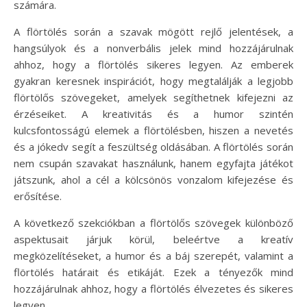
számára.
A flörtölés során a szavak mögött rejlő jelentések, a
hangsúlyok és a nonverbális jelek mind hozzájárulnak
ahhoz, hogy a flörtölés sikeres legyen. Az emberek
gyakran keresnek inspirációt, hogy megtalálják a legjobb
flörtölős szövegeket, amelyek segíthetnek kifejezni az
érzéseiket. A kreativitás és a humor szintén
kulcsfontosságú elemek a flörtölésben, hiszen a nevetés
és a jókedv segít a feszültség oldásában. A flörtölés során
nem csupán szavakat használunk, hanem egyfajta játékot
játszunk, ahol a cél a kölcsönös vonzalom kifejezése és
erősítése.
A következő szekciókban a flörtölős szövegek különböző
aspektusait járjuk körül, beleértve a kreatív
megközelítéseket, a humor és a báj szerepét, valamint a
flörtölés határait és etikáját. Ezek a tényezők mind
hozzájárulnak ahhoz, hogy a flörtölés élvezetes és sikeres
legyen.