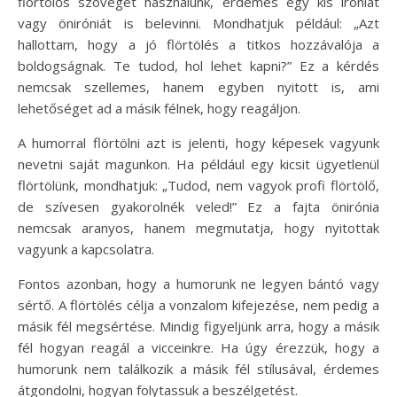
flörtölős szöveget használunk, érdemes egy kis iróniát
vagy öniróniát is belevinni. Mondhatjuk például: „Azt
hallottam, hogy a jó flörtölés a titkos hozzávalója a
boldogságnak. Te tudod, hol lehet kapni?” Ez a kérdés
nemcsak szellemes, hanem egyben nyitott is, ami
lehetőséget ad a másik félnek, hogy reagáljon.
A humorral flörtölni azt is jelenti, hogy képesek vagyunk
nevetni saját magunkon. Ha például egy kicsit ügyetlenül
flörtölünk, mondhatjuk: „Tudod, nem vagyok profi flörtölő,
de szívesen gyakorolnék veled!” Ez a fajta önirónia
nemcsak aranyos, hanem megmutatja, hogy nyitottak
vagyunk a kapcsolatra.
Fontos azonban, hogy a humorunk ne legyen bántó vagy
sértő. A flörtölés célja a vonzalom kifejezése, nem pedig a
másik fél megsértése. Mindig figyeljünk arra, hogy a másik
fél hogyan reagál a vicceinkre. Ha úgy érezzük, hogy a
humorunk nem találkozik a másik fél stílusával, érdemes
átgondolni, hogyan folytassuk a beszélgetést.