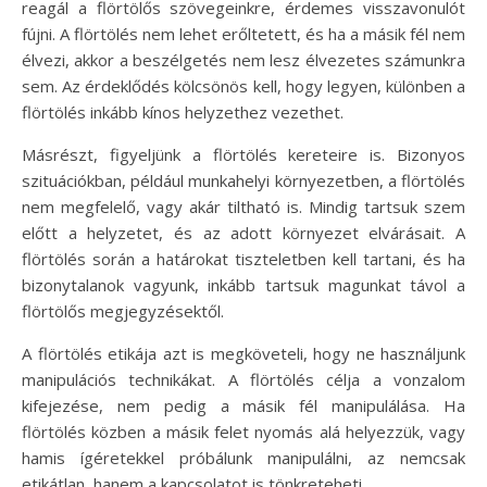
reagál a flörtölős szövegeinkre, érdemes visszavonulót
fújni. A flörtölés nem lehet erőltetett, és ha a másik fél nem
élvezi, akkor a beszélgetés nem lesz élvezetes számunkra
sem. Az érdeklődés kölcsönös kell, hogy legyen, különben a
flörtölés inkább kínos helyzethez vezethet.
Másrészt, figyeljünk a flörtölés kereteire is. Bizonyos
szituációkban, például munkahelyi környezetben, a flörtölés
nem megfelelő, vagy akár tiltható is. Mindig tartsuk szem
előtt a helyzetet, és az adott környezet elvárásait. A
flörtölés során a határokat tiszteletben kell tartani, és ha
bizonytalanok vagyunk, inkább tartsuk magunkat távol a
flörtölős megjegyzésektől.
A flörtölés etikája azt is megköveteli, hogy ne használjunk
manipulációs technikákat. A flörtölés célja a vonzalom
kifejezése, nem pedig a másik fél manipulálása. Ha
flörtölés közben a másik felet nyomás alá helyezzük, vagy
hamis ígéretekkel próbálunk manipulálni, az nemcsak
etikátlan, hanem a kapcsolatot is tönkreteheti.