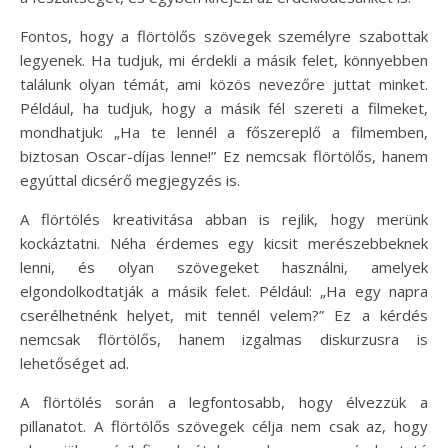
Fontos, hogy a flörtölős szövegek személyre szabottak
legyenek. Ha tudjuk, mi érdekli a másik felet, könnyebben
találunk olyan témát, ami közös nevezőre juttat minket.
Például, ha tudjuk, hogy a másik fél szereti a filmeket,
mondhatjuk: „Ha te lennél a főszereplő a filmemben,
biztosan Oscar-díjas lenne!” Ez nemcsak flörtölős, hanem
egyúttal dicsérő megjegyzés is.
A flörtölés kreativitása abban is rejlik, hogy merünk
kockáztatni. Néha érdemes egy kicsit merészebbeknek
lenni, és olyan szövegeket használni, amelyek
elgondolkodtatják a másik felet. Például: „Ha egy napra
cserélhetnénk helyet, mit tennél velem?” Ez a kérdés
nemcsak flörtölős, hanem izgalmas diskurzusra is
lehetőséget ad.
A flörtölés során a legfontosabb, hogy élvezzük a
pillanatot. A flörtölős szövegek célja nem csak az, hogy