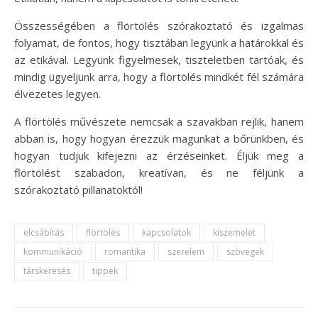
Összességében a flörtölés szórakoztató és izgalmas
folyamat, de fontos, hogy tisztában legyünk a határokkal és
az etikával. Legyünk figyelmesek, tiszteletben tartóak, és
mindig ügyeljünk arra, hogy a flörtölés mindkét fél számára
élvezetes legyen.
A flörtölés művészete nemcsak a szavakban rejlik, hanem
abban is, hogy hogyan érezzük magunkat a bőrünkben, és
hogyan tudjuk kifejezni az érzéseinket. Éljük meg a
flörtölést szabadon, kreatívan, és ne féljünk a
szórakoztató pillanatoktól!
elcsábítás
flörtölés
kapcsolatok
kiszemelet
kommunikáció
romantika
szerelem
szövegek
társkeresés
tippek