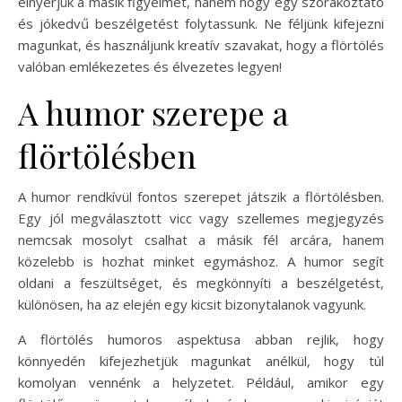
elnyerjük a másik figyelmét, hanem hogy egy szórakoztató
és jókedvű beszélgetést folytassunk. Ne féljünk kifejezni
magunkat, és használjunk kreatív szavakat, hogy a flörtölés
valóban emlékezetes és élvezetes legyen!
A humor szerepe a
flörtölésben
A humor rendkívül fontos szerepet játszik a flörtölésben.
Egy jól megválasztott vicc vagy szellemes megjegyzés
nemcsak mosolyt csalhat a másik fél arcára, hanem
közelebb is hozhat minket egymáshoz. A humor segít
oldani a feszültséget, és megkönnyíti a beszélgetést,
különösen, ha az elején egy kicsit bizonytalanok vagyunk.
A flörtölés humoros aspektusa abban rejlik, hogy
könnyedén kifejezhetjük magunkat anélkül, hogy túl
komolyan vennénk a helyzetet. Például, amikor egy