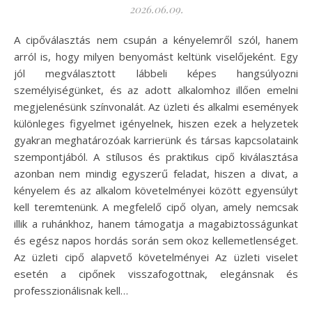
2026.06.09.
A cipőválasztás nem csupán a kényelemről szól, hanem
arról is, hogy milyen benyomást keltünk viselőjeként. Egy
jól megválasztott lábbeli képes hangsúlyozni
személyiségünket, és az adott alkalomhoz illően emelni
megjelenésünk színvonalát. Az üzleti és alkalmi események
különleges figyelmet igényelnek, hiszen ezek a helyzetek
gyakran meghatározóak karrierünk és társas kapcsolataink
szempontjából. A stílusos és praktikus cipő kiválasztása
azonban nem mindig egyszerű feladat, hiszen a divat, a
kényelem és az alkalom követelményei között egyensúlyt
kell teremtenünk. A megfelelő cipő olyan, amely nemcsak
illik a ruhánkhoz, hanem támogatja a magabiztosságunkat
és egész napos hordás során sem okoz kellemetlenséget.
Az üzleti cipő alapvető követelményei Az üzleti viselet
esetén a cipőnek visszafogottnak, elegánsnak és
professzionálisnak kell…