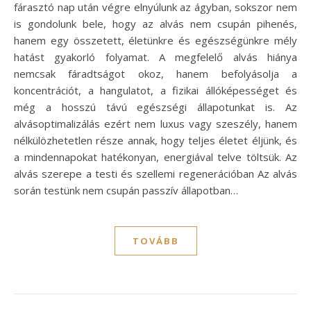
fárasztó nap után végre elnyúlunk az ágyban, sokszor nem
is gondolunk bele, hogy az alvás nem csupán pihenés,
hanem egy összetett, életünkre és egészségünkre mély
hatást gyakorló folyamat. A megfelelő alvás hiánya
nemcsak fáradtságot okoz, hanem befolyásolja a
koncentrációt, a hangulatot, a fizikai állóképességet és
még a hosszú távú egészségi állapotunkat is. Az
alvásoptimalizálás ezért nem luxus vagy szeszély, hanem
nélkülözhetetlen része annak, hogy teljes életet éljünk, és
a mindennapokat hatékonyan, energiával telve töltsük. Az
alvás szerepe a testi és szellemi regenerációban Az alvás
során testünk nem csupán passzív állapotban…
TOVÁBB