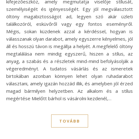
kifejezőeszköz, amely megmutatja viselője stílusát,
személyiségét és igényességét. Egy jól megválasztott
öltöny magabiztosságot ad, legyen szó akár üzleti
találkozóról, esküvőről vagy egy fontos eseményről.
Mégis, sokan küzdenek azzal a kérdéssel, hogyan is
válasszanak olyan darabot, amely egyszerre kényelmes, jól
áll és hosszú távon is megállja a helyét. A megfelelő öltöny
megtalálása nem mindig egyszerű, hiszen a stílus, az
anyag, a szabás és a részletek mind-mind befolyásolják a
végeredményt. A tudatos vásárlás és az ismeretek
birtokában azonban könnyen lehet olyan ruhadarabot
választani, amely igazán hozzád illik, és amelyben jól érzed
magad bármilyen helyzetben. Az alkalom és a stílus
megértése Mielőtt bárhol is vásárolni kezdenél,…
TOVÁBB