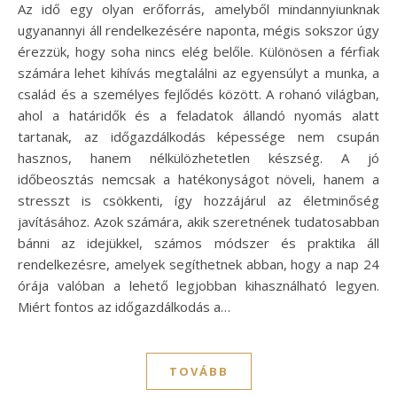
Az idő egy olyan erőforrás, amelyből mindannyiunknak
ugyanannyi áll rendelkezésére naponta, mégis sokszor úgy
érezzük, hogy soha nincs elég belőle. Különösen a férfiak
számára lehet kihívás megtalálni az egyensúlyt a munka, a
család és a személyes fejlődés között. A rohanó világban,
ahol a határidők és a feladatok állandó nyomás alatt
tartanak, az időgazdálkodás képessége nem csupán
hasznos, hanem nélkülözhetetlen készség. A jó
időbeosztás nemcsak a hatékonyságot növeli, hanem a
stresszt is csökkenti, így hozzájárul az életminőség
javításához. Azok számára, akik szeretnének tudatosabban
bánni az idejükkel, számos módszer és praktika áll
rendelkezésre, amelyek segíthetnek abban, hogy a nap 24
órája valóban a lehető legjobban kihasználható legyen.
Miért fontos az időgazdálkodás a…
TOVÁBB