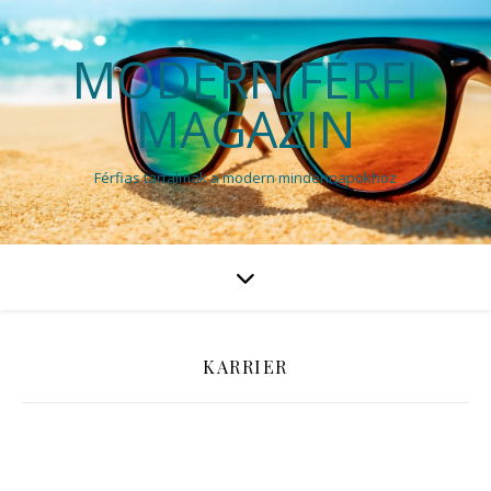
MODERN FÉRFI
MAGAZIN
Férfias tartalmak a modern mindennapokhoz
KARRIER