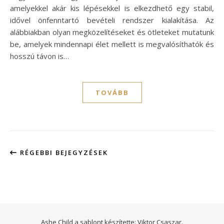
amelyekkel akár kis lépésekkel is elkezdhető egy stabil,
idővel önfenntartó bevételi rendszer kialakítása. Az
alábbiakban olyan megközelítéseket és ötleteket mutatunk
be, amelyek mindennapi élet mellett is megvalósíthatók és
hosszú távon is…
TOVÁBB
RÉGEBBI BEJEGYZÉSEK
Ashe Child a sablont készítette:
Viktor Csaszar.