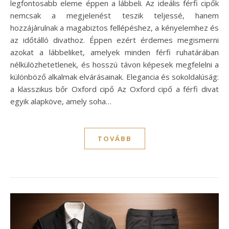
legfontosabb eleme éppen a lábbeli. Az ideális férfi cipők
nemcsak a megjelenést teszik teljessé, hanem
hozzájárulnak a magabiztos fellépéshez, a kényelemhez és
az időtálló divathoz. Éppen ezért érdemes megismerni
azokat a lábbeliket, amelyek minden férfi ruhatárában
nélkülözhetetlenek, és hosszú távon képesek megfelelni a
különböző alkalmak elvárásainak. Elegancia és sokoldalúság:
a klasszikus bőr Oxford cipő Az Oxford cipő a férfi divat
egyik alapköve, amely soha…
TOVÁBB