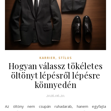
,
KARRIER
STÍLUS
Hogyan válassz tökéletes
öltönyt lépésről lépésre
könnyedén
2026.06.20.
Az öltöny nem csupán ruhadarab, hanem egyfajta