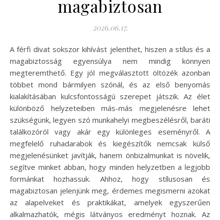
magabiztosan
2026.06.17.
A férfi divat sokszor kihívást jelenthet, hiszen a stílus és a
magabiztosság egyensúlya nem mindig könnyen
megteremthető. Egy jól megválasztott öltözék azonban
többet mond bármilyen szónál, és az első benyomás
kialakításában kulcsfontosságú szerepet játszik. Az élet
különböző helyzeteiben más-más megjelenésre lehet
szükségünk, legyen szó munkahelyi megbeszélésről, baráti
találkozóról vagy akár egy különleges eseményről. A
megfelelő ruhadarabok és kiegészítők nemcsak külső
megjelenésünket javítják, hanem önbizalmunkat is növelik,
segítve minket abban, hogy minden helyzetben a legjobb
formánkat hozhassuk. Ahhoz, hogy stílusosan és
magabiztosan jelenjünk meg, érdemes megismerni azokat
az alapelveket és praktikákat, amelyek egyszerűen
alkalmazhatók, mégis látványos eredményt hoznak. Az