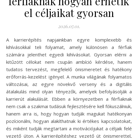
férfiaknak hogyan érhetik
el céljaikat gyorsan
2026.07.01.
A karrierépítés napjainkban egyre komplexebb és
kihívásokkal teli folyamat, amely különösen a férfiak
számára jelenthet egyedi kihívásokat. Gyorsan elérni a
kitűzött célokat nem csupán ambíció kérdése, hanem
tudatos tervezést, megfelelő önismeretet és hatékony
erőforrás-kezelést igényel. A munka világának folyamatos
változásai, az egyre növekvő verseny és a digitális
átalakulás mind olyan tényezők, amelyek befolyásolják a
karrierút alakulását. Ebben a környezetben a férfiaknak
nem csak a szakmai tudásuk fejlesztésére kell fókuszálniuk,
hanem arra is, hogy hogyan tudják magukat hatékonyan
pozícionálni, hogyan alakíthatnak ki értékes kapcsolatokat,
és miként tudják megtartani a motivációjukat a céljaik felé
vezető úton. A karrierépítéshez vezető út önismerettel,