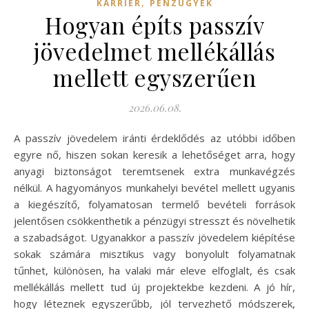
,
KARRIER
PÉNZÜGYEK
Hogyan építs passzív
jövedelmet mellékállás
mellett egyszerűen
2026.06.08.
A passzív jövedelem iránti érdeklődés az utóbbi időben
egyre nő, hiszen sokan keresik a lehetőséget arra, hogy
anyagi biztonságot teremtsenek extra munkavégzés
nélkül. A hagyományos munkahelyi bevétel mellett ugyanis
a kiegészítő, folyamatosan termelő bevételi források
jelentősen csökkenthetik a pénzügyi stresszt és növelhetik
a szabadságot. Ugyanakkor a passzív jövedelem kiépítése
sokak számára misztikus vagy bonyolult folyamatnak
tűnhet, különösen, ha valaki már eleve elfoglalt, és csak
mellékállás mellett tud új projektekbe kezdeni. A jó hír,
hogy léteznek egyszerűbb, jól tervezhető módszerek,