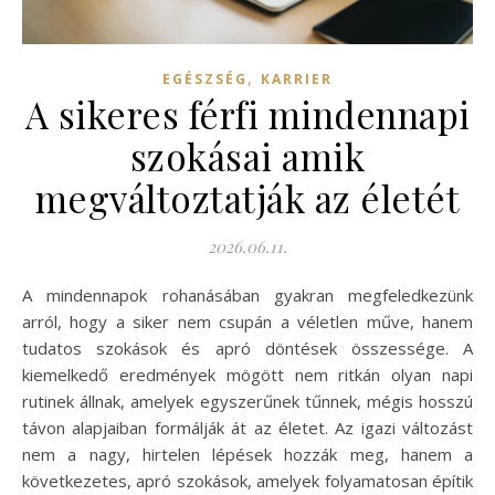
,
EGÉSZSÉG
KARRIER
A sikeres férfi mindennapi
szokásai amik
megváltoztatják az életét
2026.06.11.
A mindennapok rohanásában gyakran megfeledkezünk
arról, hogy a siker nem csupán a véletlen műve, hanem
tudatos szokások és apró döntések összessége. A
kiemelkedő eredmények mögött nem ritkán olyan napi
rutinek állnak, amelyek egyszerűnek tűnnek, mégis hosszú
távon alapjaiban formálják át az életet. Az igazi változást
nem a nagy, hirtelen lépések hozzák meg, hanem a
következetes, apró szokások, amelyek folyamatosan építik