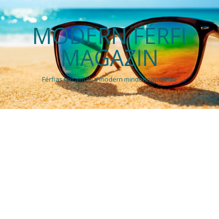
MODERN FÉRFI
MAGAZIN
Férfias tartalmak a modern mindennapokhoz