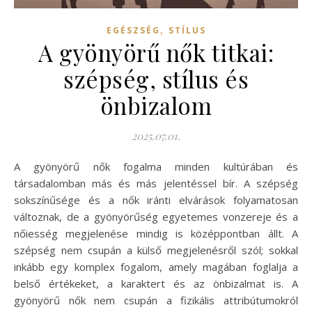
,
EGÉSZSÉG
STÍLUS
A gyönyörű nők titkai:
szépség, stílus és
önbizalom
2025.07.01.
A gyönyörű nők fogalma minden kultúrában és
társadalomban más és más jelentéssel bír. A szépség
sokszínűsége és a nők iránti elvárások folyamatosan
változnak, de a gyönyörűség egyetemes vonzereje és a
nőiesség megjelenése mindig is középpontban állt. A
szépség nem csupán a külső megjelenésről szól; sokkal
inkább egy komplex fogalom, amely magában foglalja a
belső értékeket, a karaktert és az önbizalmat is. A
gyönyörű nők nem csupán a fizikális attribútumokról