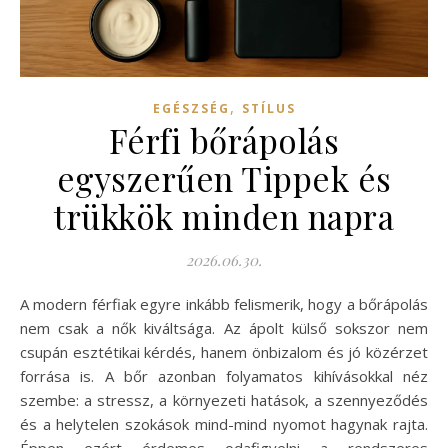
,
EGÉSZSÉG
STÍLUS
Férfi bőrápolás
egyszerűen Tippek és
trükkök minden napra
2026.06.30.
A modern férfiak egyre inkább felismerik, hogy a bőrápolás
nem csak a nők kiváltsága. Az ápolt külső sokszor nem
csupán esztétikai kérdés, hanem önbizalom és jó közérzet
forrása is. A bőr azonban folyamatos kihívásokkal néz
szembe: a stressz, a környezeti hatások, a szennyeződés
és a helytelen szokások mind-mind nyomot hagynak rajta.
Éppen ezért érdemes odafigyelni a rendszeres