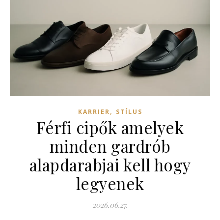
,
KARRIER
STÍLUS
Férfi cipők amelyek
minden gardrób
alapdarabjai kell hogy
legyenek
2026.06.27.