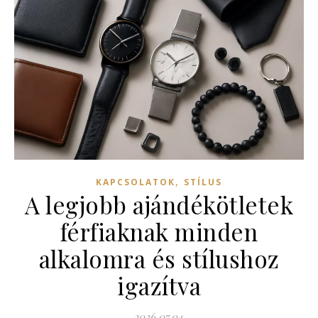
,
KAPCSOLATOK
STÍLUS
A legjobb ajándékötletek
férfiaknak minden
alkalomra és stílushoz
igazítva
2026.07.04.