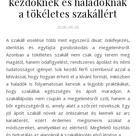
kezdőknek és haladóknak
a tökéletes szakállért
2026.06.26.
A szakáll viselése több mint egyszerű divat: önkifejezés,
identitás és egyfajta gondoskodás a megjelenésről.
Azonban a tökéletes szakáll nem csak úgy terem meg
magától, hanem odafigyelést, rendszeres ápolást és némi
tudatosságot igényel. Sok kezdő férfi szembesül azzal a
kihívással, hogy hogyan érheti el a kívánt formát, miközben
a haladók is folyamatosan keresik a legjobb praktikákat,
hogy szakálluk egészséges és ápolt maradjon. A
szakállápolás nem csupán a megjelenésről szól, hanem a
bőr egészségéről is, amely alatt a szőrzet növekszik. Egy
jól ápolt szakáll növeli az önbizalmat és kiemeli az arc
karakterét, ezért érdemes megismerni azokat a
módszereket, amelyekkel ez elérhető. Megfelelő tisztítás
és hidratálás az alapoknál A szakállápolás első lépése a…