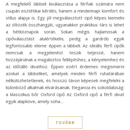
A megfelelő lábbeli kiválasztása a férfiak számára nem
csupán esztétikai kérdés, hanem a mindennapi komfort és
stílus alapja is. Egy jól megválasztott cipő képes kiemelni
az öltözék összhangját, ugyanakkor praktikus társ is lehet
a hétköznapok során. Sokan mégis hajlamosak a
cipőválasztást alulértékelni, pedig a gardrób egyik
legfontosabb eleme éppen a lábbeli. Az ideális férfi cipők
nemcsak a megjelenést teszik teljessé, hanem
hozzájárulnak a magabiztos fellépéshez, a kényelemhez és
az időtálló divathoz. Éppen ezért érdemes megismerni
azokat a lábbeliket, amelyek minden férfi ruhatárában
nélkülözhetetlenek, és hosszú távon képesek megfelelni a
különböző alkalmak elvárásainak. Elegancia és sokoldalúság:
a klasszikus bőr Oxford cipő Az Oxford cipő a férfi divat
egyik alapköve, amely soha…
TOVÁBB