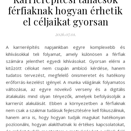
férfiaknak hogyan érhetik
el céljaikat gyorsan
2026.07.01.
A karrierépítés napjainkban egyre komplexebb és
kihívásokkal teli folyamat, amely különösen a férfiak
számára jelenthet egyedi kihívásokat. Gyorsan elérni a
kitűzött célokat nem csupán ambíció kérdése, hanem
tudatos tervezést, megfelelő önismeretet és hatékony
erőforrás-kezelést igényel. A munka világának folyamatos
változásai, az egyre növekvő verseny és a digitális
átalakulás mind olyan tényezők, amelyek befolyásolják a
karrierút alakulását. Ebben a környezetben a férfiaknak
nem csak a szakmai tudásuk fejlesztésére kell fókuszálniuk,
hanem arra is, hogy hogyan tudják magukat hatékonyan
pozícionálni, hogyan alakíthatnak ki értékes kapcsolatokat,