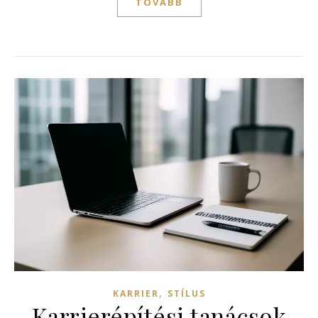
TOVÁBB
,
KARRIER
STÍLUS
Karrierépítési tanácsok