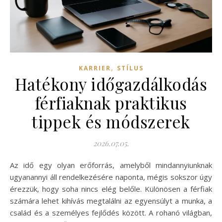
,
KARRIER
STÍLUS
Hatékony időgazdálkodás
férfiaknak praktikus
tippek és módszerek
2026.07.05.
Az idő egy olyan erőforrás, amelyből mindannyiunknak
ugyanannyi áll rendelkezésére naponta, mégis sokszor úgy
érezzük, hogy soha nincs elég belőle. Különösen a férfiak
számára lehet kihívás megtalálni az egyensúlyt a munka, a
család és a személyes fejlődés között. A rohanó világban,