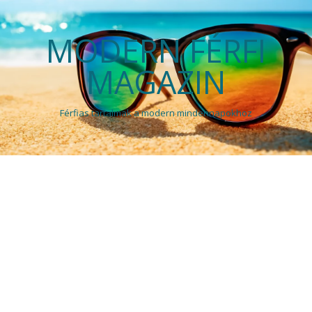
MODERN FÉRFI
MAGAZIN
Férfias tartalmak a modern mindennapokhoz