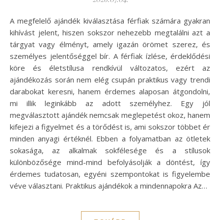
A megfelelő ajándék kiválasztása férfiak számára gyakran
kihívást jelent, hiszen sokszor nehezebb megtalálni azt a
tárgyat vagy élményt, amely igazán örömet szerez, és
személyes jelentőséggel bír. A férfiak ízlése, érdeklődési
köre és életstílusa rendkívül változatos, ezért az
ajándékozás során nem elég csupán praktikus vagy trendi
darabokat keresni, hanem érdemes alaposan átgondolni,
mi illik leginkább az adott személyhez. Egy jól
megválasztott ajándék nemcsak meglepetést okoz, hanem
kifejezi a figyelmet és a törődést is, ami sokszor többet ér
minden anyagi értéknél. Ebben a folyamatban az ötletek
sokasága, az alkalmak sokfélesége és a stílusok
különbözősége mind-mind befolyásolják a döntést, így
érdemes tudatosan, egyéni szempontokat is figyelembe
véve választani. Praktikus ajándékok a mindennapokra Az…