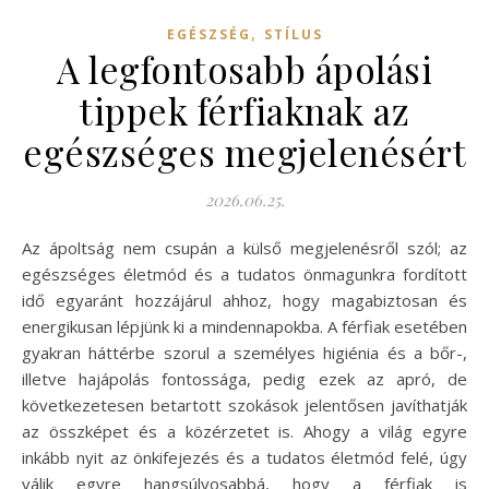
,
EGÉSZSÉG
STÍLUS
A legfontosabb ápolási
tippek férfiaknak az
egészséges megjelenésért
2026.06.25.
Az ápoltság nem csupán a külső megjelenésről szól; az
egészséges életmód és a tudatos önmagunkra fordított
idő egyaránt hozzájárul ahhoz, hogy magabiztosan és
energikusan lépjünk ki a mindennapokba. A férfiak esetében
gyakran háttérbe szorul a személyes higiénia és a bőr-,
illetve hajápolás fontossága, pedig ezek az apró, de
következetesen betartott szokások jelentősen javíthatják
az összképet és a közérzetet is. Ahogy a világ egyre
inkább nyit az önkifejezés és a tudatos életmód felé, úgy
válik egyre hangsúlyosabbá, hogy a férfiak is