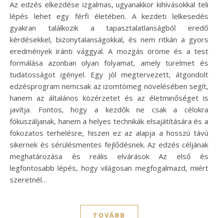
Az edzés elkezdése izgalmas, ugyanakkor kihívásokkal teli
lépés lehet egy férfi életében. A kezdeti lelkesedés
gyakran találkozik a tapasztalatlanságból eredő
kérdésekkel, bizonytalanságokkal, és nem ritkán a gyors
eredmények iránti vággyal. A mozgás öröme és a test
formálása azonban olyan folyamat, amely türelmet és
tudatosságot igényel. Egy jól megtervezett, átgondolt
edzésprogram nemcsak az izomtömeg növelésében segít,
hanem az általános közérzetet és az életminőséget is
javítja. Fontos, hogy a kezdők ne csak a célokra
fókuszáljanak, hanem a helyes technikák elsajátítására és a
fokozatos terhelésre, hiszen ez az alapja a hosszú távú
sikernek és sérülésmentes fejlődésnek. Az edzés céljának
meghatározása és reális elvárások Az első és
legfontosabb lépés, hogy világosan megfogalmazd, miért
szeretnél…
TOVÁBB