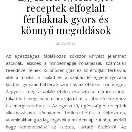
receptek elfoglalt
férfiaknak gyors és
könnyű megoldások
2026.07.13.
Az egészséges táplálkozás sokszor kihívást jelenthet
azoknak, akiknek a mindennapjai rohanással, számtalan
teendővel telnek. Különösen igaz ez az elfoglalt férfiakra,
akik a munka, a család és a szabadidő egyensúlyozása
közben gyakran háttérbe szorítják az étkezés minőségét.
A gyors, mégis tápláló ételek elkészítése nemcsak időt
takaríthat meg, hanem hozzájárulhat a jobb közérzethez
és energiaszinthez is. Az egyszerű, egészséges receptek
alkalmazásával könnyedén beilleszthetők a változatos,
vitaminokban gazdag fogások a mindennapi rutinba, anélkül
hogy lemondanánk az ízletes, laktató ételekről. Az