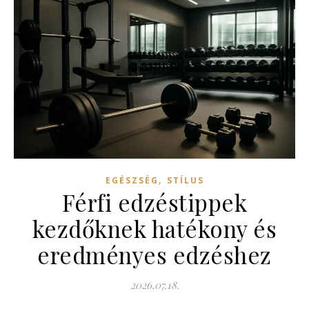
,
EGÉSZSÉG
STÍLUS
Férfi edzéstippek
kezdőknek hatékony és
eredményes edzéshez
2026.07.18.