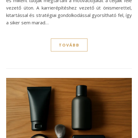
és miként tudják megtartani a motivációjukat a céljaik felé
vezető úton. A karrierépítéshez vezető út önismerettel,
kitartással és stratégiai gondolkodással gyorsítható fel, így
a siker sem marad…
TOVÁBB