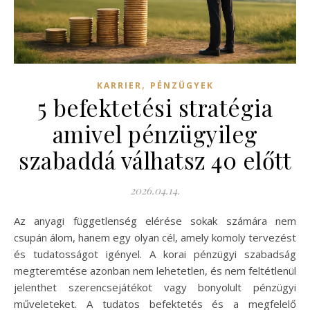
,
KARRIER
PÉNZÜGYEK
5 befektetési stratégia
amivel pénzügyileg
szabaddá válhatsz 40 előtt
2026.04.14.
Az anyagi függetlenség elérése sokak számára nem
csupán álom, hanem egy olyan cél, amely komoly tervezést
és tudatosságot igényel. A korai pénzügyi szabadság
megteremtése azonban nem lehetetlen, és nem feltétlenül
jelenthet szerencsejátékot vagy bonyolult pénzügyi
műveleteket. A tudatos befektetés és a megfelelő