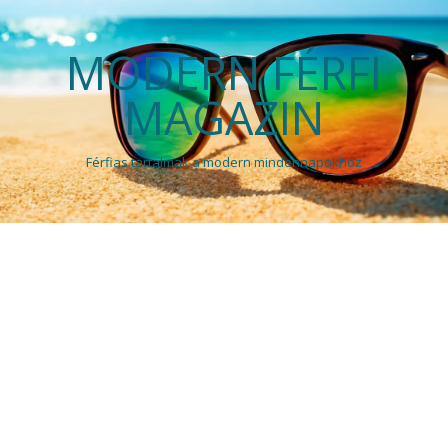
MODERN FÉRFI
MAGAZIN
Férfias tartalmak a modern mindennapokhoz