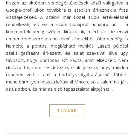
hiszen az októberi vendégértékelések közül válogatva a
Google-profiljukon továbbra is stabilan érkeznek a friss
visszajelzések. A szalon már közel 1500 értékeléssel
rendelkezik, és ez a szám hónapról hónapra nő – a
kommentek pedig szépen kirajzolják, miért jár ide ennyi
ember rendszeresen. Az elmúlt hetekből több vendég is
kiemelte a pontos, megbízható munkát. László például
szakálligazításra érkezett, és saját szavaival élve úgy
távozott, hogy pontosan azt kapta, amit elképzelt. Nem
cifrázta túl, nem részletezte, csak jelezte, hogy minden
rendben volt – ami a borbélyszolgáltatásoknál többet
mond bármilyen hosszú leírásnál. Vince első alkalommal járt
az üzletben, és már az első tapasztalata alapján is…
TOVÁBB