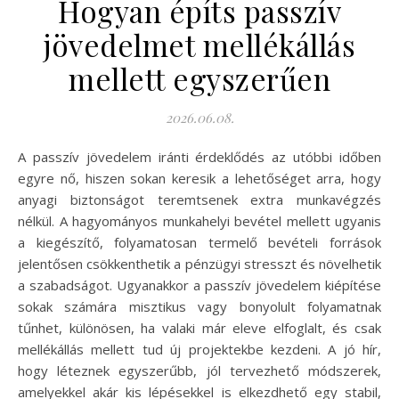
Hogyan építs passzív
jövedelmet mellékállás
mellett egyszerűen
2026.06.08.
A passzív jövedelem iránti érdeklődés az utóbbi időben
egyre nő, hiszen sokan keresik a lehetőséget arra, hogy
anyagi biztonságot teremtsenek extra munkavégzés
nélkül. A hagyományos munkahelyi bevétel mellett ugyanis
a kiegészítő, folyamatosan termelő bevételi források
jelentősen csökkenthetik a pénzügyi stresszt és növelhetik
a szabadságot. Ugyanakkor a passzív jövedelem kiépítése
sokak számára misztikus vagy bonyolult folyamatnak
tűnhet, különösen, ha valaki már eleve elfoglalt, és csak
mellékállás mellett tud új projektekbe kezdeni. A jó hír,
hogy léteznek egyszerűbb, jól tervezhető módszerek,
amelyekkel akár kis lépésekkel is elkezdhető egy stabil,