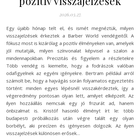
pozitív visszajelzések
2026.03.27.
Egy újabb hónap telt el, és ismét megnéztük, milyen
visszajelzések érkeztek a Barber World vendégeitől. A
fókusz most is kizárólag a pozitív élményeken van, amelyek
jól mutatják, milyen színvonalat képvisel a szalon a
mindennapokban. Precizitás és figyelem a részletekre
Több vendég is kiemelte, hogy a fodrászok valóban
odafigyelnek az egyéni igényekre. Bertram például arról
számolt be, hogy a hajvágás során folyamatos egyeztetés
történt: minden egyes lépésnél visszakérdeztek, így a
végeredmény pontosan olyan lett, amilyet elképzelt. Az
ilyen hozzáállás nemcsak egy jó frizurát ad, hanem
önbizalmat is. Kristóf hasonló élményt írt le: több
budapesti próbálkozás után végre talált egy olyan
borbélyt, aki precízen és igényesen dolgozik. Az ilyen
visszajelzések különösen erősek…