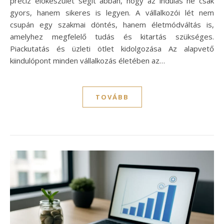
precíz előkészület segít abban, hogy az indulás ne csak
gyors, hanem sikeres is legyen. A vállalkozói lét nem
csupán egy szakmai döntés, hanem életmódváltás is,
amelyhez megfelelő tudás és kitartás szükséges.
Piackutatás és üzleti ötlet kidolgozása Az alapvető
kiindulópont minden vállalkozás életében az…
TOVÁBB