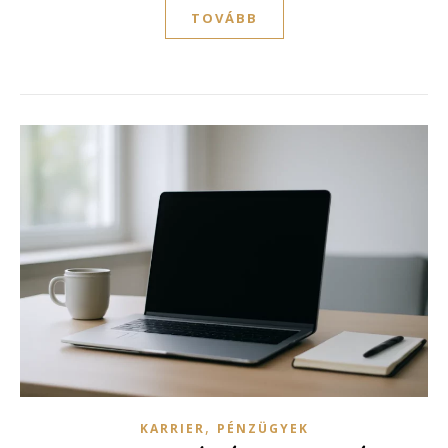
TOVÁBB
,
KARRIER
PÉNZÜGYEK