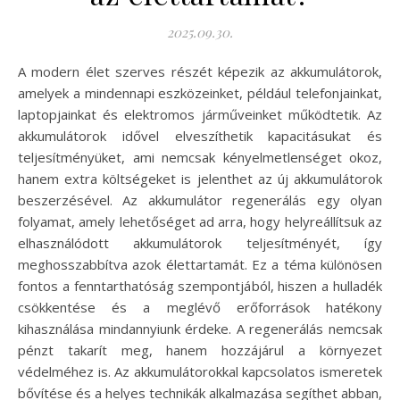
2025.09.30.
A modern élet szerves részét képezik az akkumulátorok,
amelyek a mindennapi eszközeinket, például telefonjainkat,
laptopjainkat és elektromos járműveinket működtetik. Az
akkumulátorok idővel elveszíthetik kapacitásukat és
teljesítményüket, ami nemcsak kényelmetlenséget okoz,
hanem extra költségeket is jelenthet az új akkumulátorok
beszerzésével. Az akkumulátor regenerálás egy olyan
folyamat, amely lehetőséget ad arra, hogy helyreállítsuk az
elhasználódott akkumulátorok teljesítményét, így
meghosszabbítva azok élettartamát. Ez a téma különösen
fontos a fenntarthatóság szempontjából, hiszen a hulladék
csökkentése és a meglévő erőforrások hatékony
kihasználása mindannyiunk érdeke. A regenerálás nemcsak
pénzt takarít meg, hanem hozzájárul a környezet
védelméhez is. Az akkumulátorokkal kapcsolatos ismeretek
bővítése és a helyes technikák alkalmazása segíthet abban,