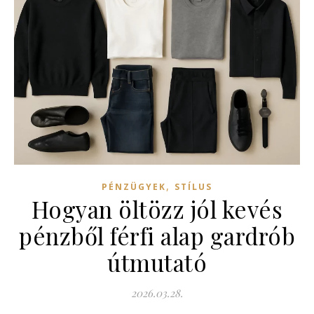
,
PÉNZÜGYEK
STÍLUS
Hogyan öltözz jól kevés
pénzből férfi alap gardrób
útmutató
2026.03.28.