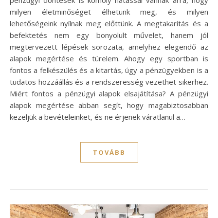
pénzügyi döntések is komoly hatással vannak arra, hogy
milyen életminőséget élhetünk meg, és milyen
lehetőségeink nyílnak meg előttünk. A megtakarítás és a
befektetés nem egy bonyolult művelet, hanem jól
megtervezett lépések sorozata, amelyhez elegendő az
alapok megértése és türelem. Ahogy egy sportban is
fontos a felkészülés és a kitartás, úgy a pénzügyekben is a
tudatos hozzáállás és a rendszeresség vezethet sikerhez.
Miért fontos a pénzügyi alapok elsajátítása? A pénzügyi
alapok megértése abban segít, hogy magabiztosabban
kezeljük a bevételeinket, és ne érjenek váratlanul a…
TOVÁBB