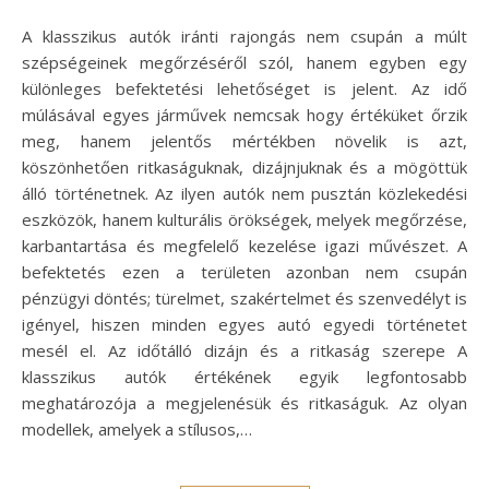
A klasszikus autók iránti rajongás nem csupán a múlt
szépségeinek megőrzéséről szól, hanem egyben egy
különleges befektetési lehetőséget is jelent. Az idő
múlásával egyes járművek nemcsak hogy értéküket őrzik
meg, hanem jelentős mértékben növelik is azt,
köszönhetően ritkaságuknak, dizájnjuknak és a mögöttük
álló történetnek. Az ilyen autók nem pusztán közlekedési
eszközök, hanem kulturális örökségek, melyek megőrzése,
karbantartása és megfelelő kezelése igazi művészet. A
befektetés ezen a területen azonban nem csupán
pénzügyi döntés; türelmet, szakértelmet és szenvedélyt is
igényel, hiszen minden egyes autó egyedi történetet
mesél el. Az időtálló dizájn és a ritkaság szerepe A
klasszikus autók értékének egyik legfontosabb
meghatározója a megjelenésük és ritkaságuk. Az olyan
modellek, amelyek a stílusos,…