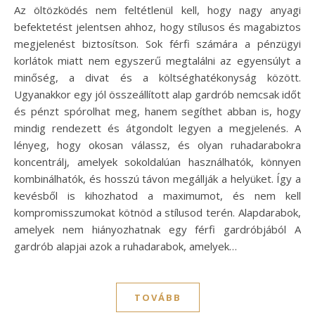
Az öltözködés nem feltétlenül kell, hogy nagy anyagi
befektetést jelentsen ahhoz, hogy stílusos és magabiztos
megjelenést biztosítson. Sok férfi számára a pénzügyi
korlátok miatt nem egyszerű megtalálni az egyensúlyt a
minőség, a divat és a költséghatékonyság között.
Ugyanakkor egy jól összeállított alap gardrób nemcsak időt
és pénzt spórolhat meg, hanem segíthet abban is, hogy
mindig rendezett és átgondolt legyen a megjelenés. A
lényeg, hogy okosan válassz, és olyan ruhadarabokra
koncentrálj, amelyek sokoldalúan használhatók, könnyen
kombinálhatók, és hosszú távon megállják a helyüket. Így a
kevésből is kihozhatod a maximumot, és nem kell
kompromisszumokat kötnöd a stílusod terén. Alapdarabok,
amelyek nem hiányozhatnak egy férfi gardróbjából A
gardrób alapjai azok a ruhadarabok, amelyek…
TOVÁBB