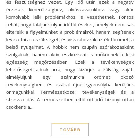
és feszültséghez vezet. Egy idő után ezek a negatív
érzések kimerültséghez, alvászavarokhoz vagy akár
komolyabb lelki problémákhoz is vezethetnek. Fontos
tehát, hogy találjunk olyan időtöltéseket, amelyek nemcsak
elterelik a figyelmünket a problémákról, hanem segítenek
levezetni a feszültséget, és visszahozzák az életörömet, a
belső nyugalmat. A hobbik nem csupán szórakozásként
szolgálnak, hanem aktív eszközként is működnek a lelki
egészség megőrzésében. Ezek a tevékenységek
lehetőséget adnak arra, hogy kizárjuk a külvilág zaját,
elmélyüljünk egy számunkra örömet okozó
tevékenységben, és ezáltal újra egyensúlyba kerüljünk
önmagunkkal. Természetközeli tevékenységek és a
stresszoldás A természetben eltöltött idő bizonyítottan
csökkenti a…
TOVÁBB