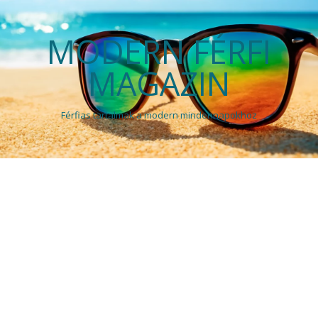
MODERN FÉRFI
MAGAZIN
Férfias tartalmak a modern mindennapokhoz