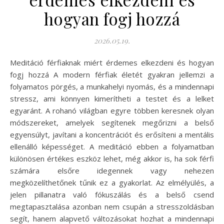
hogyan fogj hozzá
2026.05.19.
Meditáció férfiaknak miért érdemes elkezdeni és hogyan
fogj hozzá A modern férfiak életét gyakran jellemzi a
folyamatos pörgés, a munkahelyi nyomás, és a mindennapi
stressz, ami könnyen kimerítheti a testet és a lelket
egyaránt. A rohanó világban egyre többen keresnek olyan
módszereket, amelyek segítenek megőrizni a belső
egyensúlyt, javítani a koncentrációt és erősíteni a mentális
ellenálló képességet. A meditáció ebben a folyamatban
különösen értékes eszköz lehet, még akkor is, ha sok férfi
számára elsőre idegennek vagy nehezen
megközelíthetőnek tűnik ez a gyakorlat. Az elmélyülés, a
jelen pillanatra való fókuszálás és a belső csend
megtapasztalása azonban nem csupán a stresszoldásban
segít, hanem alapvető változásokat hozhat a mindennapi