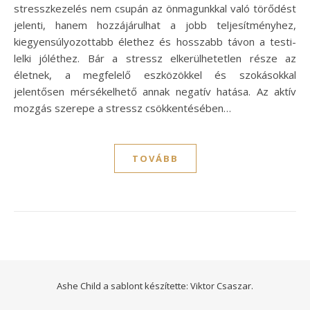
stresszkezelés nem csupán az önmagunkkal való törődést
jelenti, hanem hozzájárulhat a jobb teljesítményhez,
kiegyensúlyozottabb élethez és hosszabb távon a testi-
lelki jóléthez. Bár a stressz elkerülhetetlen része az
életnek, a megfelelő eszközökkel és szokásokkal
jelentősen mérsékelhető annak negatív hatása. Az aktív
mozgás szerepe a stressz csökkentésében…
TOVÁBB
Ashe Child a sablont készítette:
Viktor Csaszar.