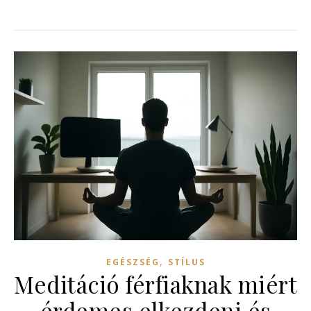
,
EGÉSZSÉG
STÍLUS
Meditáció férfiaknak miért
érdemes elkezdeni és