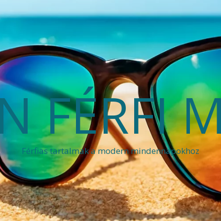
 FÉRFI 
Férfias tartalmak a modern mindennapokhoz