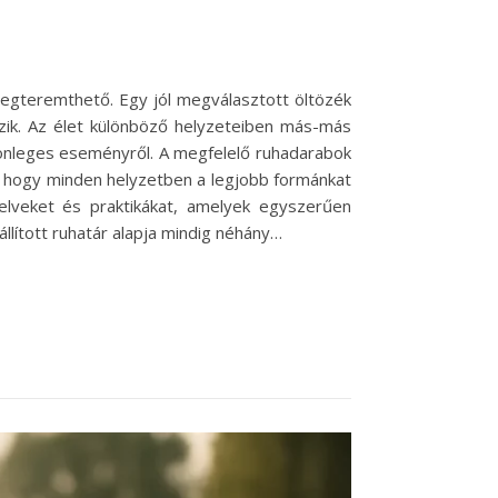
 megteremthető. Egy jól megválasztott öltözék
zik. Az élet különböző helyzeteiben más-más
lönleges eseményről. A megfelelő ruhadarabok
n, hogy minden helyzetben a legjobb formánkat
lveket és praktikákat, amelyek egyszerűen
llított ruhatár alapja mindig néhány…