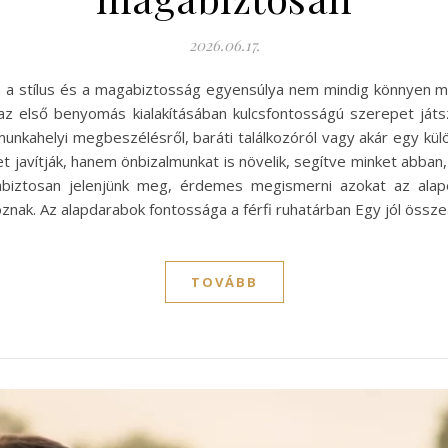
2026.06.17.
szen a stílus és a magabiztosság egyensúlya nem mindig könnyen
z első benyomás kialakításában kulcsfontosságú szerepet játs
unkahelyi megbeszélésről, baráti találkozóról vagy akár egy kü
 javítják, hanem önbizalmunkat is növelik, segítve minket abba
abiztosan jelenjünk meg, érdemes megismerni azokat az alape
ak. Az alapdarabok fontossága a férfi ruhatárban Egy jól összeá
TOVÁBB