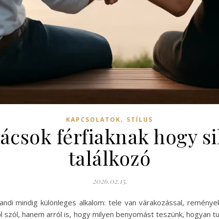
,
KAPCSOLATOK
STÍLUS
nácsok férfiaknak hogy si
találkozó
2026.02.15.
 randi mindig különleges alkalom: tele van várakozással, reménye
 szól, hanem arról is, hogy milyen benyomást teszünk, hogyan t