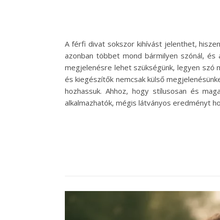
A férfi divat sokszor kihívást jelenthet, hi
azonban többet mond bármilyen szónál, és a
megjelenésre lehet szükségünk, legyen szó m
és kiegészítők nemcsak külső megjelenésünket
hozhassuk. Ahhoz, hogy stílusosan és mag
alkalmazhatók, mégis látványos eredményt hozn