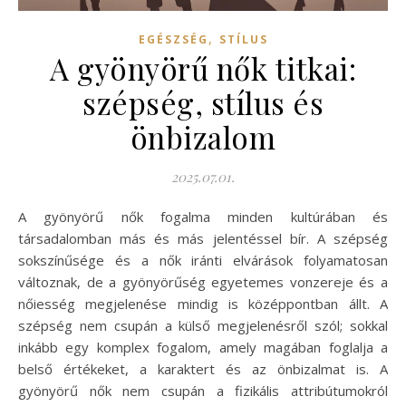
,
EGÉSZSÉG
STÍLUS
A gyönyörű nők titkai:
szépség, stílus és
önbizalom
2025.07.01.
A gyönyörű nők fogalma minden kultúrában és
társadalomban más és más jelentéssel bír. A szépség
sokszínűsége és a nők iránti elvárások folyamatosan
változnak, de a gyönyörűség egyetemes vonzereje és a
nőiesség megjelenése mindig is középpontban állt. A
szépség nem csupán a külső megjelenésről szól; sokkal
inkább egy komplex fogalom, amely magában foglalja a
belső értékeket, a karaktert és az önbizalmat is. A
gyönyörű nők nem csupán a fizikális attribútumokról