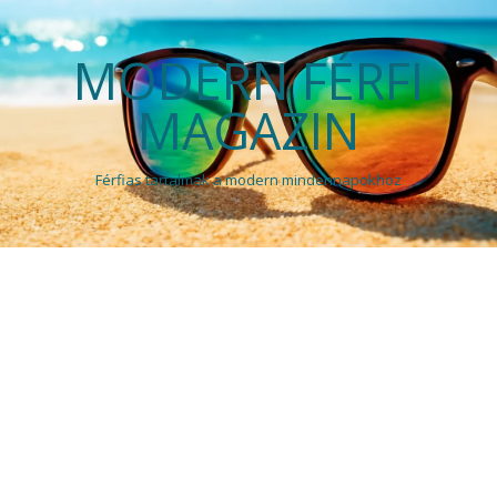
MODERN FÉRFI
MAGAZIN
Férfias tartalmak a modern mindennapokhoz