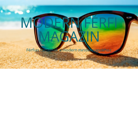
MODERN FÉRFI
MAGAZIN
Férfias tartalmak a modern mindennapokhoz