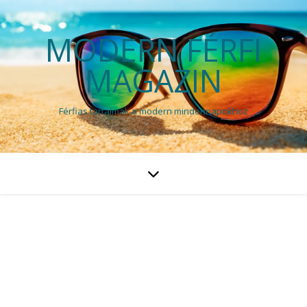
MODERN FÉRFI
MAGAZIN
Férfias tartalmak a modern mindennapokhoz