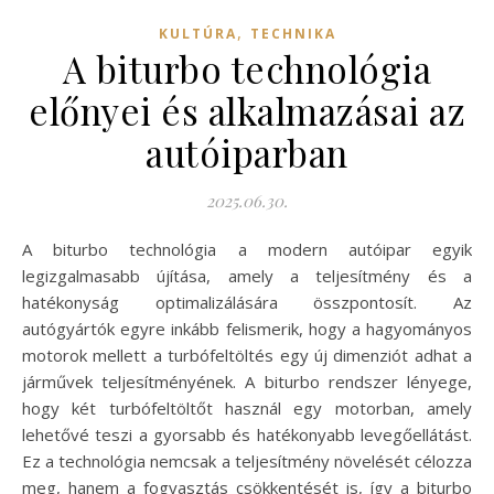
,
KULTÚRA
TECHNIKA
A biturbo technológia
előnyei és alkalmazásai az
autóiparban
2025.06.30.
A biturbo technológia a modern autóipar egyik
legizgalmasabb újítása, amely a teljesítmény és a
hatékonyság optimalizálására összpontosít. Az
autógyártók egyre inkább felismerik, hogy a hagyományos
motorok mellett a turbófeltöltés egy új dimenziót adhat a
járművek teljesítményének. A biturbo rendszer lényege,
hogy két turbófeltöltőt használ egy motorban, amely
lehetővé teszi a gyorsabb és hatékonyabb levegőellátást.
Ez a technológia nemcsak a teljesítmény növelését célozza
meg, hanem a fogyasztás csökkentését is, így a biturbo