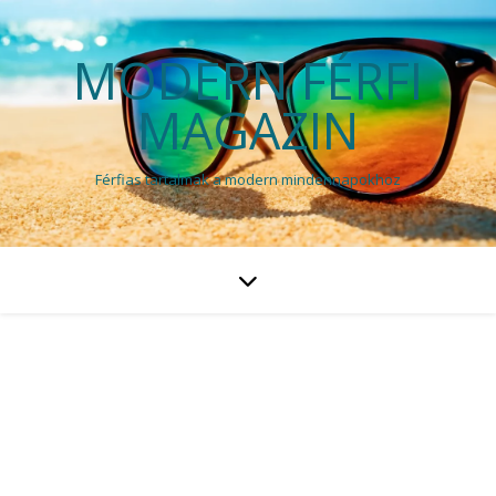
MODERN FÉRFI
MAGAZIN
Férfias tartalmak a modern mindennapokhoz