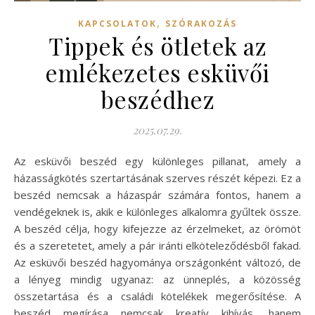
,
KAPCSOLATOK
SZÓRAKOZÁS
Tippek és ötletek az
emlékezetes esküvői
beszédhez
2025.07.29.
Az esküvői beszéd egy különleges pillanat, amely a
házasságkötés szertartásának szerves részét képezi. Ez a
beszéd nemcsak a házaspár számára fontos, hanem a
vendégeknek is, akik e különleges alkalomra gyűltek össze.
A beszéd célja, hogy kifejezze az érzelmeket, az örömöt
és a szeretetet, amely a pár iránti elköteleződésből fakad.
Az esküvői beszéd hagyománya országonként változó, de
a lényeg mindig ugyanaz: az ünneplés, a közösség
összetartása és a családi kötelékek megerősítése. A
beszéd megírása nemcsak kreatív kihívás, hanem