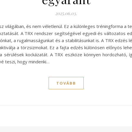
2025.06.03.
 világában, és nem véletlenül. Ez a különleges tréningforma a t
tatását. A TRX rendszer segítségével egyedi és változatos edz
ációnkat, a rugalmasságunkat és a stabilitásunkat is. A TRX edzés
ktiválja a törzsizmokat. Ez a fajta edzés különösen előnyös le
k a sérülések kockázatát. A TRX eszköze könnyen hordozható, íg
vé teszi, hogy mindenki…
TOVÁBB