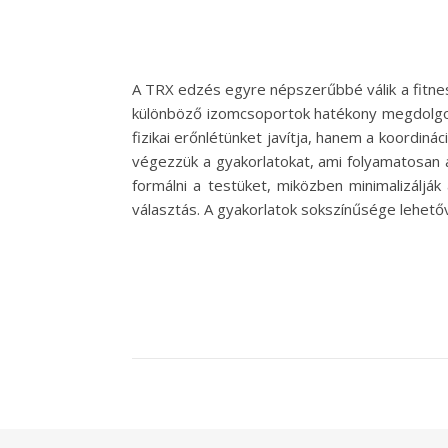
A TRX edzés egyre népszerűbbé válik a fitnesz
különböző izomcsoportok hatékony megdolgoz
fizikai erőnlétünket javítja, hanem a koordin
végezzük a gyakorlatokat, ami folyamatosan a
formálni a testüket, miközben minimalizáljá
választás. A gyakorlatok sokszínűsége lehető