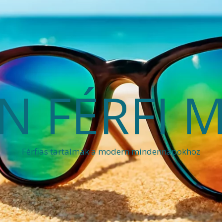
 FÉRFI 
Férfias tartalmak a modern mindennapokhoz