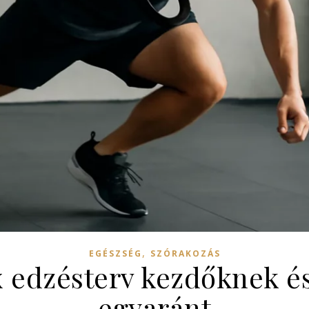
,
EGÉSZSÉG
SZÓRAKOZÁS
x edzésterv kezdőknek é
egyaránt