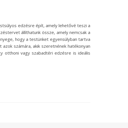
estsúlyos edzésre épít, amely lehetővé teszi a
éstervet állíthatunk össze, amely nemcsak a
 lényege, hogy a testünket egyensúlyban tartva
het azok számára, akik szeretnének hatékonyan
y otthoni vagy szabadtéri edzésre is ideális