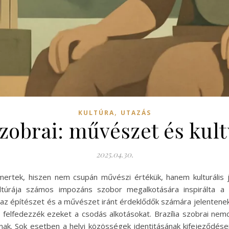
,
KULTÚRA
UTAZÁS
szobrai: művészet és kul
2025.04.30.
ismertek, hiszen nem csupán művészi értékük, hanem kulturális 
ltúrája számos impozáns szobor megalkotására inspirálta a
az építészet és a művészet iránt érdeklődők számára jelentenek 
gy felfedezzék ezeket a csodás alkotásokat. Brazília szobrai n
rnak. Sok esetben a helyi közösségek identitásának kifejeződései