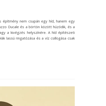
atos építmény nem csupán egy híd, hanem egy
azzo Ducale és a börtön között húzódik, és a
agy a kivégzés helyszínére. A híd építészeti
ák lassú ringatózása és a víz csillogása csak