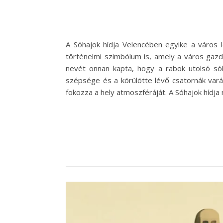
A Sóhajok hídja Velencében egyike a város 
történelmi szimbólum is, amely a város gazd
nevét onnan kapta, hogy a rabok utolsó sóha
szépsége és a körülötte lévő csatornák varáz
fokozza a hely atmoszféráját. A Sóhajok hídja