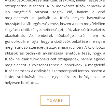
szempontból is fontos. A jól megkötött fűzők nemcsak a
láb megfelelő tartását segítik elő, hanem a cipő
megjelenését is javítják. A fűzők helyes használata
hozzájárul a láb egészségéhez, hiszen a nem megfelelően
rögzített cipők kényelmetlenséget, sőt, akár sérüléseket is
okozhatnak. Az emberek többsége talán nem is
gondolkodik el rajta, hogy a cipőfűzők bekötése mennyire
meghatározó szerepet játszik a napi rutinban. A különböző
stílusok és technikák alkalmazása lehetővé teszi, hogy a
fűzők ne csak funkcionális célt szolgáljanak, hanem egyedi
megjelenést is kölcsönözzenek a lábbeliknek. A megfelelő
fűzés nemcsak a cipőzárás szempontjából fontos, hanem a
lábfej stabilitását és az egyensúlyt is befolyásolja. A
helyesen bekötött…
TOVÁBB