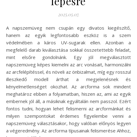
lépésre
2025.05.07.
A napszemüveg nem csupán egy divatos kiegészítő,
hanem az egyik legfontosabb eszköz is a szem
védelmében a káros UV-sugarak ellen. Azonban a
megfelelő darab kiválasztása sokkal összetettebb feladat,
mint elsőre gondolnánk. Egy jól megválasztott
napszemüveg képes kiemelni az arc vonásait, harmonizálni
az arcfelépítéssel, és növeli az önbizalmat, míg egy rosszul
illeszkedő modell árthat a megjelenésnek és
kényelmetlenséget okozhat. Az arcforma sok mindent
meghatároz ebben a folyamatban, hiszen az, ami az egyik
embernek jól áll, a másiknak egyáltalán nem passzol. Ezért
fontos tudni, hogyan lehet felismerni az arcformánkat és
milyen szempontokat érdemes figyelembe venni a
napszemüveg választásakor, hogy valóban előnyös legyen
a végeredmény. Az arcforma típusainak felismerése Ahhoz,