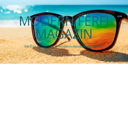
MODERN FÉRFI
MAGAZIN
Férfias tartalmak a modern mindennapokhoz