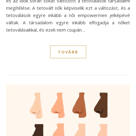
és az idők során sokat változott a tetoválások társadalmi
megítélése. A tetovált nők képviselik ezt a változást, és a
tetoválások egyre inkább a női empowermen jelképévé
váltak. A társadalom egyre inkább elfogadja a nőket
tetoválásaikkal, és ezek nem csupán…
TOVÁBB