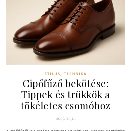
,
STÍLUS
TECHNIKA
Cipőfűző bekötése:
Tippek és trükkök a
tökéletes csomóhoz
2025.01.31.
A cipőfűzők bekötése nemcsak praktikus, hanem esztétikai