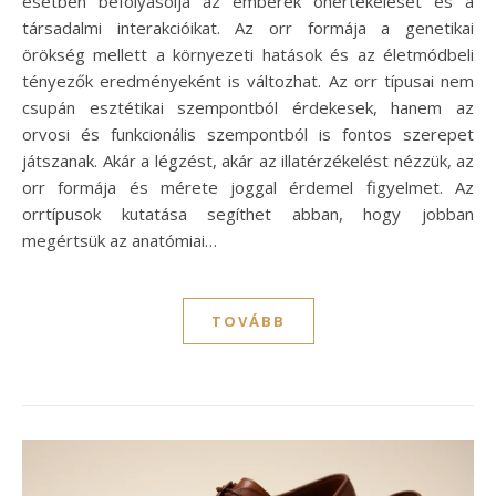
esetben befolyásolja az emberek önértékelését és a
társadalmi interakcióikat. Az orr formája a genetikai
örökség mellett a környezeti hatások és az életmódbeli
tényezők eredményeként is változhat. Az orr típusai nem
csupán esztétikai szempontból érdekesek, hanem az
orvosi és funkcionális szempontból is fontos szerepet
játszanak. Akár a légzést, akár az illatérzékelést nézzük, az
orr formája és mérete joggal érdemel figyelmet. Az
orrtípusok kutatása segíthet abban, hogy jobban
megértsük az anatómiai…
TOVÁBB