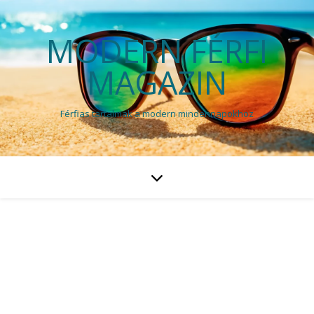
MODERN FÉRFI
MAGAZIN
Férfias tartalmak a modern mindennapokhoz