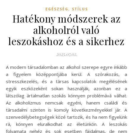
,
EGÉSZSÉG
STÍLUS
Hatékony módszerek az
alkoholról való
leszokáshoz és a sikerhez
2025.07.02.
A modern társadalomban az alkohol szerepe egyre inkább
a figyelem középpontjába kerül. A szórakozás, a
stresszkezelés, és a társas kapcsolatok megélésének
egyik eszközeként sokan használják, azonban ez a
látszólag ártalmatlan szokás könnyen problémává válhat.
Az alkoholizmus nemcsak egyéni, hanem családi és
társadalmi szinten is komoly következményekkel jár. A
szenvedélybetegségek közé tartozik, és ha nem figyelünk
rá, könnyen eluralkodhat az életünkön. A leszokás
folyamata nehéz és sok esetben fájdalmas, de nem