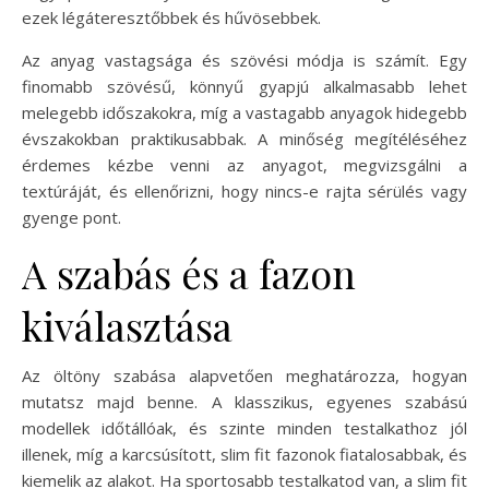
ezek légáteresztőbbek és hűvösebbek.
Az anyag vastagsága és szövési módja is számít. Egy
finomabb szövésű, könnyű gyapjú alkalmasabb lehet
melegebb időszakokra, míg a vastagabb anyagok hidegebb
évszakokban praktikusabbak. A minőség megítéléséhez
érdemes kézbe venni az anyagot, megvizsgálni a
textúráját, és ellenőrizni, hogy nincs-e rajta sérülés vagy
gyenge pont.
A szabás és a fazon
kiválasztása
Az öltöny szabása alapvetően meghatározza, hogyan
mutatsz majd benne. A klasszikus, egyenes szabású
modellek időtállóak, és szinte minden testalkathoz jól
illenek, míg a karcsúsított, slim fit fazonok fiatalosabbak, és
kiemelik az alakot. Ha sportosabb testalkatod van, a slim fit