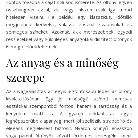
Fontos továbbá a saját stílusod ismerete. Az öltöny legyen
összhangban azzal, aki vagy, hiszen csak így tudod
hitelesen viselni. Ha például egy klasszikus, időtálló
megjelenést kedvelsz, válassz letisztult szabásokat és
semleges színeket. Azoknak, akik merészebbek, egyedi
részletekkel vagy különleges anyagokkal díszített öltönyök
is megfelelőek lehetnek.
Az anyag és a minőség
szerepe
Az anyagválasztás az egyik legfontosabb lépés az öltöny
kiválasztásában. Egy jó minőségű szövet nemcsak
esztétikai szempontból fontos, hanem a tartósság és a
kényelem miatt is. A gyapjú például az egyik
legnépszerűbb alapanyag, mert jól szellőzik, strapabíró és
elegáns megjelenést biztosít. Nyáron könnyű lenvászon
vagy pamut öltönyök között érdemes keresgélni, mert