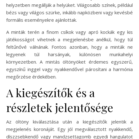
helyzetben megállják a helyüket. Világosabb színek, például
bézs vagy világos szürke, inkább napközbeni vagy kevésbé
formális eseményekre ajánlottak.
A minták terén a finom csíkok vagy apró kockák egy kis
játékosságot vihetnek a megjelenésbe anélkül, hogy túl
feltűnővé válnának. Fontos azonban, hogy a minták ne
legyenek túl harsányak, különösen munkahelyi
környezetben. A mintás öltönyöket érdemes egyszerű,
egyszínű inggel vagy nyakkendővel párosítani a harmónia
megőrzése érdekében.
A kiegészítők és a
részletek jelentősége
Az öltöny kiválasztása után a kiegészítők jelentik a
megjelenés koronáját. Egy jól megválasztott nyakkendő,
díszzsebkendő vagy mandzsettagomb egyedi hangulatot