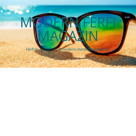
MODERN FÉRFI
MAGAZIN
Férfias tartalmak a modern mindennapokhoz