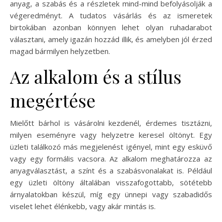
anyag, a szabás és a részletek mind-mind befolyásolják a
végeredményt. A tudatos vásárlás és az ismeretek
birtokában azonban könnyen lehet olyan ruhadarabot
választani, amely igazán hozzád illik, és amelyben jól érzed
magad bármilyen helyzetben.
Az alkalom és a stílus
megértése
Mielőtt bárhol is vásárolni kezdenél, érdemes tisztázni,
milyen eseményre vagy helyzetre keresel öltönyt. Egy
üzleti találkozó más megjelenést igényel, mint egy esküvő
vagy egy formális vacsora. Az alkalom meghatározza az
anyagválasztást, a színt és a szabásvonalakat is. Például
egy üzleti öltöny általában visszafogottabb, sötétebb
árnyalatokban készül, míg egy ünnepi vagy szabadidős
viselet lehet élénkebb, vagy akár mintás is.