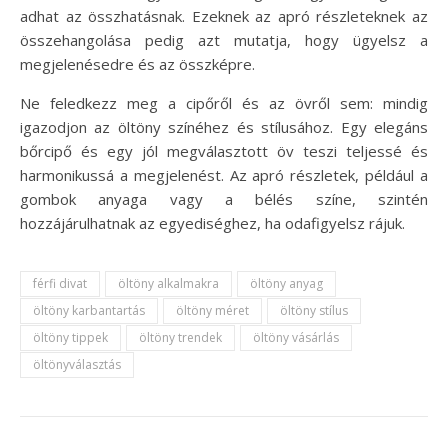
adhat az összhatásnak. Ezeknek az apró részleteknek az
összehangolása pedig azt mutatja, hogy ügyelsz a
megjelenésedre és az összképre.
Ne feledkezz meg a cipőről és az övről sem: mindig
igazodjon az öltöny színéhez és stílusához. Egy elegáns
bőrcipő és egy jól megválasztott öv teszi teljessé és
harmonikussá a megjelenést. Az apró részletek, például a
gombok anyaga vagy a bélés színe, szintén
hozzájárulhatnak az egyediséghez, ha odafigyelsz rájuk.
férfi divat
öltöny alkalmakra
öltöny anyag
öltöny karbantartás
öltöny méret
öltöny stílus
öltöny tippek
öltöny trendek
öltöny vásárlás
öltönyválasztás