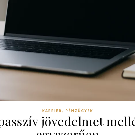
,
KARRIER
PÉNZÜGYEK
passzív jövedelmet mellé
egyszerűen