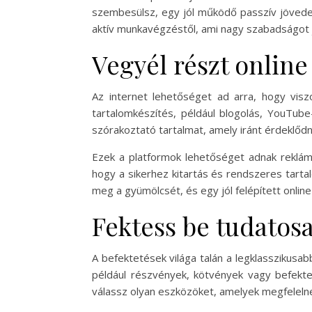
szembesülsz, egy jól működő passzív jövedel
aktív munkavégzéstől, ami nagy szabadságot j
Vegyél részt online
Az internet lehetőséget ad arra, hogy visz
tartalomkészítés, például blogolás, YouTub
szórakoztató tartalmat, amely iránt érdeklőd
Ezek a platformok lehetőséget adnak reklám
hogy a sikerhez kitartás és rendszeres tart
meg a gyümölcsét, és egy jól felépített online
Fektess be tudatosa
A befektetések világa talán a legklasszikus
például részvények, kötvények vagy befektet
válassz olyan eszközöket, amelyek megfeleln