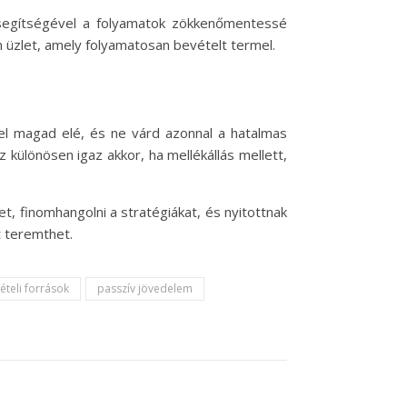
k segítségével a folyamatok zökkenőmentessé
an üzlet, amely folyamatosan bevételt termel.
 fel magad elé, és ne várd azonnal a hatalmas
különösen igaz akkor, ha mellékállás mellett,
, finomhangolni a stratégiákat, és nyitottnak
t teremthet.
ételi források
passzív jövedelem