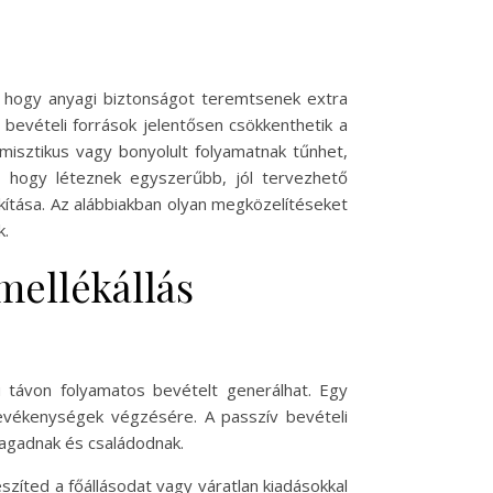
a, hogy anyagi biztonságot teremtsenek extra
bevételi források jelentősen csökkenthetik a
isztikus vagy bonyolult folyamatnak tűnhet,
ír, hogy léteznek egyszerűbb, jól tervezhető
akítása. Az alábbiakban olyan megközelítéseket
k.
mellékállás
 távon folyamatos bevételt generálhat. Egy
evékenységek végzésére. A passzív bevételi
magadnak és családodnak.
eszíted a főállásodat vagy váratlan kiadásokkal