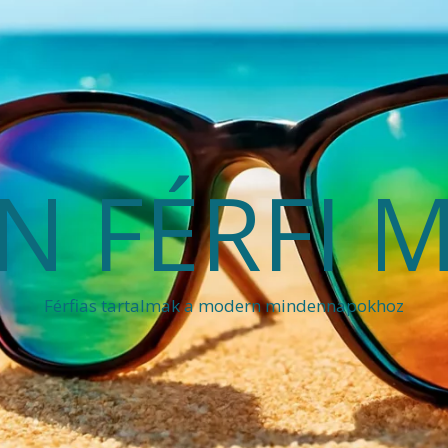
 FÉRFI 
Férfias tartalmak a modern mindennapokhoz