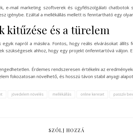
rek, e-mail marketing szoftverek és ügyfélszolgálati chatboto
esz igénybe. Ezáltal a mellékállás mellett is fenntartható egy oly
ok kitűzése és a türelem
k egyik napról a másikra. Fontos, hogy reális elvárásokat állíts
k szükségesek ahhoz, hogy egy projekt önfenntartóvá váljon. Ez 
elengedhetetlen. Érdemes rendszeresen értékelni az eredményeket
delem fokozatosan növelhető, és hosszú távon stabil anyagi alapo
nt
jövedelem növelés
mellékállás
online kereset
passzív bev
SZÓLJ HOZZÁ