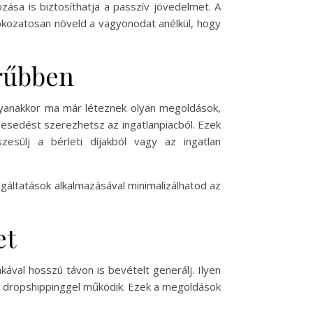
zása is biztosíthatja a passzív jövedelmet. A
fokozatosan növeld a vagyonodat anélkül, hogy
erűbben
gyanakkor ma már léteznek olyan megoldások,
szesedést szerezhetsz az ingatlanpiacból. Ezek
sülj a bérleti díjakból vagy az ingatlan
olgáltatások alkalmazásával minimalizálhatod az
et
kával hosszú távon is bevételt generálj. Ilyen
y dropshippinggel működik. Ezek a megoldások