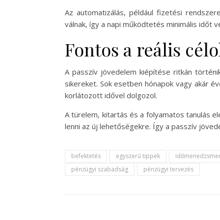
Az automatizálás, például fizetési rendsze
válnak, így a napi működtetés minimális időt v
Fontos a reális cél
A passzív jövedelem kiépítése ritkán történi
sikereket. Sok esetben hónapok vagy akár éve
korlátozott idővel dolgozol.
A türelem, kitartás és a folyamatos tanulás 
lenni az új lehetőségekre. Így a passzív jöve
befektetés
egyszerű tippek
időmenedzsme
pénzügyi szabadság
pénzügyi tervezés