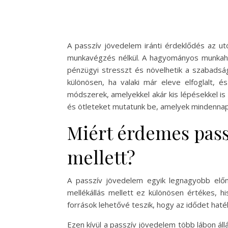
A passzív jövedelem iránti érdeklődés az ut
munkavégzés nélkül. A hagyományos munkahely
pénzügyi stresszt és növelhetik a szabadsá
különösen, ha valaki már eleve elfoglalt, é
módszerek, amelyekkel akár kis lépésekkel is 
és ötleteket mutatunk be, amelyek mindennapi 
Miért érdemes pass
mellett?
A passzív jövedelem egyik legnagyobb előn
mellékállás mellett ez különösen értékes,
források lehetővé teszik, hogy az idődet ha
Ezen kívül a passzív jövedelem több lábon állá