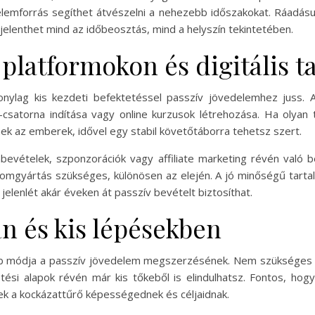
emforrás segíthet átvészelni a nehezebb időszakokat. Ráadásul 
elenthet mind az időbeosztás, mind a helyszín tekintetében.
 platformokon és digitális 
onylag kis kezdeti befektetéssel passzív jövedelemhez juss. 
e-csatorna indítása vagy online kurzusok létrehozása. Ha oly
nek az emberek, idővel egy stabil követőtáborra tehetsz szert.
bevételek, szponzorációk vagy affiliate marketing révén való 
alomgyártás szükséges, különösen az elején. A jó minőségű tar
 jelenlét akár éveken át passzív bevételt biztosíthat.
n és kis lépésekben
abb módja a passzív jövedelem megszerzésének. Nem szükséges 
ési alapok révén már kis tőkeből is elindulhatsz. Fontos, hogy
ek a kockázattűrő képességednek és céljaidnak.