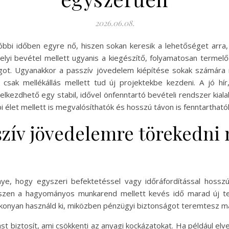
2026.06.08.
óbbi időben egyre nő, hiszen sokan keresik a lehetőséget arr
i bevétel mellett ugyanis a kiegészítő, folyamatosan termelő 
got. Ugyanakkor a passzív jövedelem kiépítése sokak számára m
s csak mellékállás mellett tud új projektekbe kezdeni. A jó h
elkezdhető egy stabil, idővel önfenntartó bevételi rendszer kial
élet mellett is megvalósíthatók és hosszú távon is fenntartható
zív jövedelemre törekedni 
ye, hogy egyszeri befektetéssel vagy időráfordítással hosszú
 hiszen a hagyományos munkarend mellett kevés idő marad új t
tékonyan használd ki, miközben pénzügyi biztonságot teremtesz 
st biztosít, ami csökkenti az anyagi kockázatokat. Ha például elv