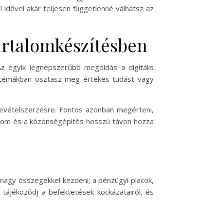
idővel akár teljesen függetlenné válhatsz az
tartalomkészítésben
Az egyik legnépszerűbb megoldás a digitális
an témákban osztasz meg értékes tudást vagy
bevételszerzésre. Fontos azonban megérteni,
talom és a közönségépítés hosszú távon hozza
nagy összegekkel kezdeni; a pénzügyi piacok,
 tájékozódj a befektetések kockázatairól, és