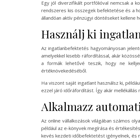
Egy jól diverzifikált portfólióval nemcsak a
rendszeres kis összegek befektetése és a hos
állandóan aktív pénzügyi döntéseket kellene 
Használj ki ingatl
Az ingatlanbefektetés hagyományosan jelent
amelyekkel kisebb ráfordítással, akár közössé
a formák lehetővé teszik, hogy ne kellj
értéknövekedéséből.
Ha viszont saját ingatlant használsz ki, példá
ezzel járó időráfordítást. Így akár mellékállá
Alkalmazz automati
Az online vállalkozások világában számos olya
például az e-könyvek megírása és értékesíté
kevés kezdeti időbefektetést igényelnek, és m