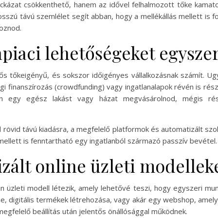
 kockázat csökkenthető, hanem az idővel felhalmozott tőke kamato
szú távú szemlélet segít abban, hogy a mellékállás mellett is 
hoznod.
anpiaci lehetőségeket egysz
ős tőkeigényű, és sokszor időigényes vállalkozásnak számít. U
gi finanszírozás (crowdfunding) vagy ingatlanalapok révén is ré
en egy egész lakást vagy házat megvásárolnod, mégis része
ul rövid távú kiadásra, a megfelelő platformok és automatizált sz
s mellett is fenntartható egy ingatlanból származó passzív bevétel.
zált online üzleti modellek
n üzleti modell létezik, amely lehetővé teszi, hogy egyszeri mun
se, digitális termékek létrehozása, vagy akár egy webshop, amel
egfelelő beállítás után jelentős önállósággal működnek.