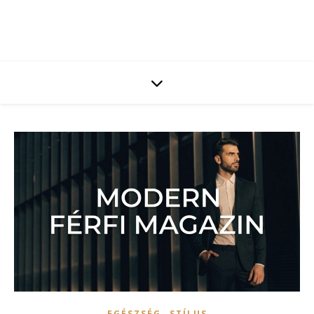
,
EGÉSZSÉG
STÍLUS