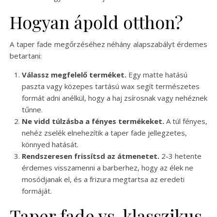
Hogyan ápold otthon?
A taper fade megőrzéséhez néhány alapszabályt érdemes
betartani:
Válassz megfelelő terméket.
Egy matte hatású
paszta vagy közepes tartású wax segít természetes
formát adni anélkül, hogy a haj zsírosnak vagy nehéznek
tűnne.
Ne vidd túlzásba a fényes termékeket.
A túl fényes,
nehéz zselék elnehezítik a taper fade jellegzetes,
könnyed hatását.
Rendszeresen frissítsd az átmenetet.
2-3 hetente
érdemes visszamenni a barberhez, hogy az élek ne
mosódjanak el, és a frizura megtartsa az eredeti
formáját.
Taper fade vs. klasszikus