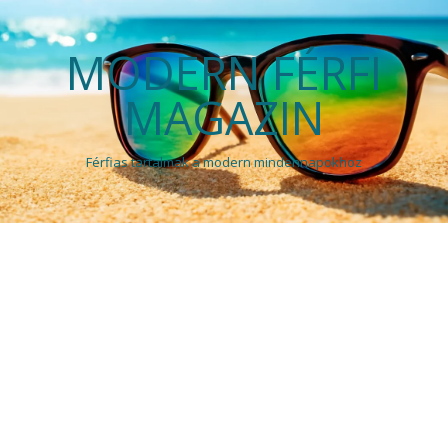
MODERN FÉRFI
MAGAZIN
Férfias tartalmak a modern mindennapokhoz