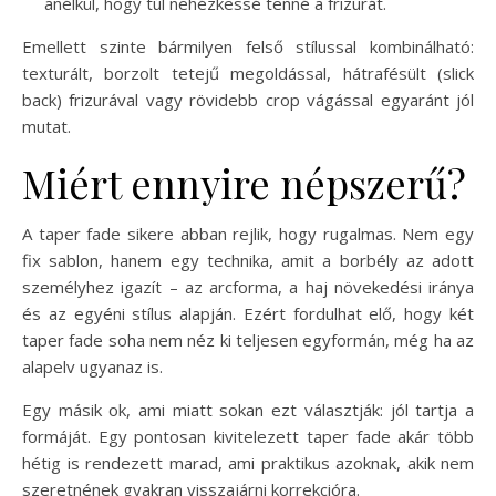
anélkül, hogy túl nehézkessé tenné a frizurát.
Emellett szinte bármilyen felső stílussal kombinálható:
texturált, borzolt tetejű megoldással, hátrafésült (slick
back) frizurával vagy rövidebb crop vágással egyaránt jól
mutat.
Miért ennyire népszerű?
A taper fade sikere abban rejlik, hogy rugalmas. Nem egy
fix sablon, hanem egy technika, amit a borbély az adott
személyhez igazít – az arcforma, a haj növekedési iránya
és az egyéni stílus alapján. Ezért fordulhat elő, hogy két
taper fade soha nem néz ki teljesen egyformán, még ha az
alapelv ugyanaz is.
Egy másik ok, ami miatt sokan ezt választják: jól tartja a
formáját. Egy pontosan kivitelezett taper fade akár több
hétig is rendezett marad, ami praktikus azoknak, akik nem
szeretnének gyakran visszajárni korrekcióra.