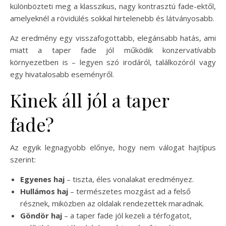
különbözteti meg a klasszikus, nagy kontrasztú fade-ektől,
amelyeknél a rövidülés sokkal hirtelenebb és látványosabb.
Az eredmény egy visszafogottabb, elegánsabb hatás, ami
miatt a taper fade jól működik konzervatívabb
környezetben is – legyen szó irodáról, találkozóról vagy
egy hivatalosabb eseményről.
Kinek áll jól a taper
fade?
Az egyik legnagyobb előnye, hogy nem válogat hajtípus
szerint:
Egyenes haj
– tiszta, éles vonalakat eredményez.
Hullámos haj
– természetes mozgást ad a felső
résznek, miközben az oldalak rendezettek maradnak.
Göndör haj
– a taper fade jól kezeli a térfogatot,