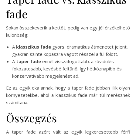
fade
Sokan összekeverik a kettőt, pedig van egy jól érzékelhető
különbség:
A
klasszikus fade
gyors, dramatikus átmenetet jelent,
gyakran szinte kopaszra vágott résszel a fül fölött.
A
taper fade
ennél visszafogottabb: a rövidülés
fokozatosabb, kevésbé feltűnő, így hétköznapibb és
konzervatívabb megjelenést ad.
Ez az egyik oka annak, hogy a taper fade jobban illik olyan
környezetekbe, ahol a klasszikus fade már túl merésznek
számítana.
Összegzés
A taper fade azért vált az egyik legkeresettebb férfi