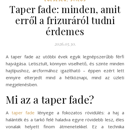
Taper fade: minden, amit
erről a frizuráról tudni
érdemes
2026.05.30.
A taper fade az utóbbi évek egyik legnépszerűbb férfi
hajvágása. Letisztult, könnyen viselhető, és szinte minden
hajtípushoz, arcformához igazítható – éppen ezért lett
ennyire elterjedt mind a hétköznapi, mind az üzleti
megjelenésben.
Mi az a taper fade?
A
taper fade
lényege a fokozatos rövidülés: a haj a
halánték és a tarkó felé haladva egyre rövidebb lesz, éles
vonalak helyett finom átmenetekkel. Ez a technika