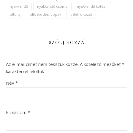
nyakkendő
nyakkendő csomó
nyakkendő kötés
öltöny
öltözködési tippek
üzleti öltözet
SZÓLJ HOZZÁ
Az e-mail címet nem tesszük közzé.
A kötelező mezőket
*
karakterrel jelöltük
Név
*
E-mail cím
*