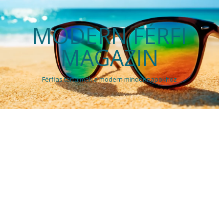
MODERN FÉRFI
MAGAZIN
Férfias tartalmak a modern mindennapokhoz