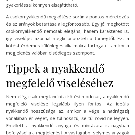
gyakorlással könnyen elsajátítható.
A csokornyakkendő megkötése során a pontos méretezés
és az arányok betartása a legfontosabb. Egy jól megkötött
csokornyakkendő nemcsak elegáns, hanem karakteres is,
így viselőjét azonnal megkülönbözteti a tömegtől. Ezt a
kötést érdemes különleges alkalmakra tartogatni, amikor a
megjelenés valóban elsődleges szempont.
Tippek a nyakkendő
megfelelő viseléséhez
Nem elég csak megtanulni a kötési módokat, a nyakkendő
megfelelő viselése legalább ilyen fontos. Az ideális
nyakkendő hosszúsága az, amikor a vége a nadrágszíj
vonalában ér véget, se túl hosszú, se túl rövid ne legyen.
Emellett a nyakkendő anyaga és mintázata is nagyban
befolyásolja a megjelenést. A vastagabb, selymes anyagok