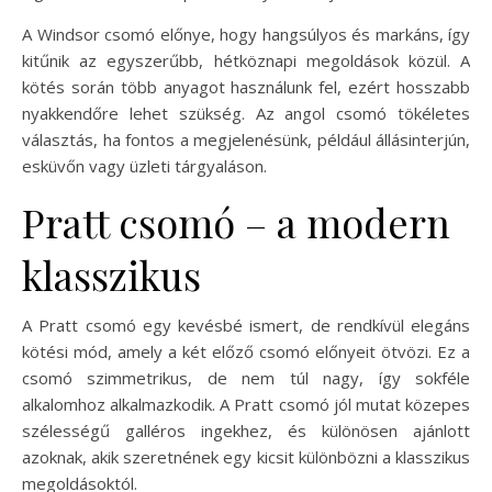
A Windsor csomó előnye, hogy hangsúlyos és markáns, így
kitűnik az egyszerűbb, hétköznapi megoldások közül. A
kötés során több anyagot használunk fel, ezért hosszabb
nyakkendőre lehet szükség. Az angol csomó tökéletes
választás, ha fontos a megjelenésünk, például állásinterjún,
esküvőn vagy üzleti tárgyaláson.
Pratt csomó – a modern
klasszikus
A Pratt csomó egy kevésbé ismert, de rendkívül elegáns
kötési mód, amely a két előző csomó előnyeit ötvözi. Ez a
csomó szimmetrikus, de nem túl nagy, így sokféle
alkalomhoz alkalmazkodik. A Pratt csomó jól mutat közepes
szélességű galléros ingekhez, és különösen ajánlott
azoknak, akik szeretnének egy kicsit különbözni a klasszikus
megoldásoktól.