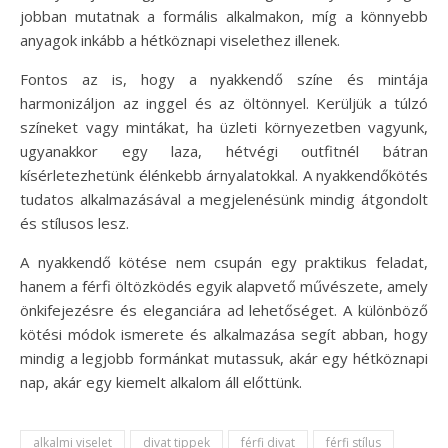
jobban mutatnak a formális alkalmakon, míg a könnyebb
anyagok inkább a hétköznapi viselethez illenek.
Fontos az is, hogy a nyakkendő színe és mintája
harmonizáljon az inggel és az öltönnyel. Kerüljük a túlzó
színeket vagy mintákat, ha üzleti környezetben vagyunk,
ugyanakkor egy laza, hétvégi outfitnél bátran
kísérletezhetünk élénkebb árnyalatokkal. A nyakkendőkötés
tudatos alkalmazásával a megjelenésünk mindig átgondolt
és stílusos lesz.
A nyakkendő kötése nem csupán egy praktikus feladat,
hanem a férfi öltözködés egyik alapvető művészete, amely
önkifejezésre és eleganciára ad lehetőséget. A különböző
kötési módok ismerete és alkalmazása segít abban, hogy
mindig a legjobb formánkat mutassuk, akár egy hétköznapi
nap, akár egy kiemelt alkalom áll előttünk.
alkalmi viselet
divat tippek
férfi divat
férfi stílus