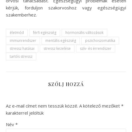
orvosi tanácsadást. Egészségügyi problémák esetén
kérjük, forduljon szakorvoshoz vagy egészségügyi
szakemberhez.
életmód
férfi egészség
hormonális változások
immunrendszer
mentális egészség
pszichoszomatika
stressz hatásai
stressz kezelése
szív- és érrendszer
tartós stressz
SZÓLJ HOZZÁ
Az e-mail címet nem tesszük közzé.
A kötelező mezőket
*
karakterrel jelöltük
Név
*