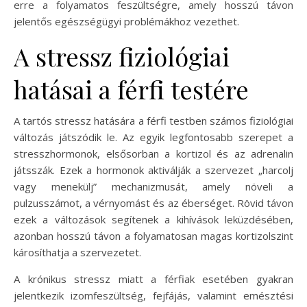
erre a folyamatos feszültségre, amely hosszú távon
jelentős egészségügyi problémákhoz vezethet.
A stressz fiziológiai
hatásai a férfi testére
A tartós stressz hatására a férfi testben számos fiziológiai
változás játszódik le. Az egyik legfontosabb szerepet a
stresszhormonok, elsősorban a kortizol és az adrenalin
játsszák. Ezek a hormonok aktiválják a szervezet „harcolj
vagy menekülj” mechanizmusát, amely növeli a
pulzusszámot, a vérnyomást és az éberséget. Rövid távon
ezek a változások segítenek a kihívások leküzdésében,
azonban hosszú távon a folyamatosan magas kortizolszint
károsíthatja a szervezetet.
A krónikus stressz miatt a férfiak esetében gyakran
jelentkezik izomfeszültség, fejfájás, valamint emésztési