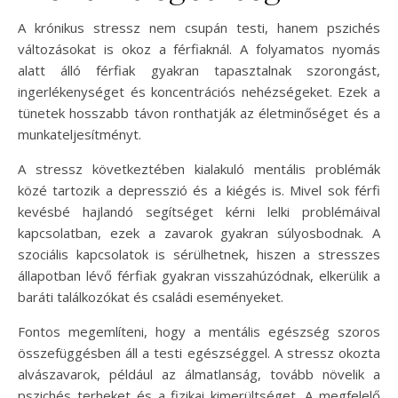
A krónikus stressz nem csupán testi, hanem pszichés
változásokat is okoz a férfiaknál. A folyamatos nyomás
alatt álló férfiak gyakran tapasztalnak szorongást,
ingerlékenységet és koncentrációs nehézségeket. Ezek a
tünetek hosszabb távon ronthatják az életminőséget és a
munkateljesítményt.
A stressz következtében kialakuló mentális problémák
közé tartozik a depresszió és a kiégés is. Mivel sok férfi
kevésbé hajlandó segítséget kérni lelki problémáival
kapcsolatban, ezek a zavarok gyakran súlyosbodnak. A
szociális kapcsolatok is sérülhetnek, hiszen a stresszes
állapotban lévő férfiak gyakran visszahúzódnak, elkerülik a
baráti találkozókat és családi eseményeket.
Fontos megemlíteni, hogy a mentális egészség szoros
összefüggésben áll a testi egészséggel. A stressz okozta
alvászavarok, például az álmatlanság, tovább növelik a
pszichés terheket és a fizikai kimerültséget. A megfelelő