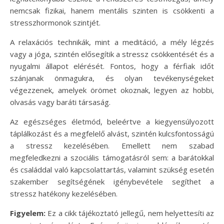
nemcsak fizikai, hanem mentális szinten is csökkenti a
stresszhormonok szintjét.
A relaxációs technikák, mint a meditáció, a mély légzés
vagy a jóga, szintén elősegítik a stressz csökkentését és a
nyugalmi állapot elérését. Fontos, hogy a férfiak időt
szánjanak önmagukra, és olyan tevékenységeket
végezzenek, amelyek örömet okoznak, legyen az hobbi,
olvasás vagy baráti társaság.
Az egészséges életmód, beleértve a kiegyensúlyozott
táplálkozást és a megfelelő alvást, szintén kulcsfontosságú
a stressz kezelésében. Emellett nem szabad
megfeledkezni a szociális támogatásról sem: a barátokkal
és családdal való kapcsolattartás, valamint szükség esetén
szakember segítségének igénybevétele segíthet a
stressz hatékony kezelésében.
Figyelem:
Ez a cikk tájékoztató jellegű, nem helyettesíti az