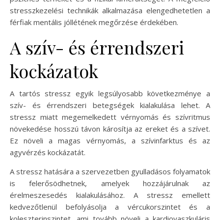
stresszkezelési technikák alkalmazása elengedhetetlen a
férfiak mentális jóllétének megőrzése érdekében.
A szív- és érrendszeri
kockázatok
A tartós stressz egyik legsúlyosabb következménye a
szív- és érrendszeri betegségek kialakulása lehet. A
stressz miatt megemelkedett vérnyomás és szívritmus
növekedése hosszú távon károsítja az ereket és a szívet.
Ez növeli a magas vérnyomás, a szívinfarktus és az
agyvérzés kockázatát.
A stressz hatására a szervezetben gyulladásos folyamatok
is felerősödhetnek, amelyek hozzájárulnak az
érelmeszesedés kialakulásához. A stressz emellett
kedvezőtlenül befolyásolja a vércukorszintet és a
koleszterinszintet, ami tovább növeli a kardiovaszkuláris