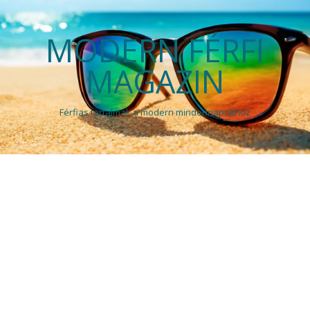
MODERN FÉRFI
MAGAZIN
Férfias tartalmak a modern mindennapokhoz