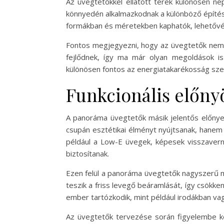
Az üvegtetőkkel ellátott terek különösen né
könnyedén alkalmazkodnak a különböző építésze
formákban és méretekben kaphatók, lehetővé 
Fontos megjegyezni, hogy az üvegtetők nemcsa
fejlődnek, így ma már olyan megoldások is
különösen fontos az energiatakarékosság szem
Funkcionális előny
A panoráma üvegtetők másik jelentős előnye 
csupán esztétikai élményt nyújtsanak, hanem
például a Low-E üvegek, képesek visszavern
biztosítanak.
Ezen felül a panoráma üvegtetők nagyszerű m
teszik a friss levegő beáramlását, így csökk
ember tartózkodik, mint például irodákban va
Az üvegtetők tervezése során figyelembe kell