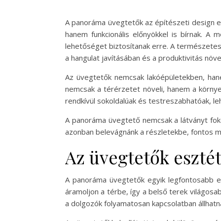
A panoráma üvegtetők az építészeti design e
hanem funkcionális előnyökkel is bírnak. A
lehetőséget biztosítanak erre. A természetes
a hangulat javításában és a produktivitás növ
Az üvegtetők nemcsak lakóépületekben, han
nemcsak a térérzetet növeli, hanem a körny
rendkívül sokoldalúak és testreszabhatóak, le
A panoráma üvegtető nemcsak a látványt foko
azonban belevágnánk a részletekbe, fontos me
Az üvegtetők esztét
A panoráma üvegtetők egyik legfontosabb e
áramoljon a térbe, így a belső terek világosa
a dolgozók folyamatosan kapcsolatban állhatn