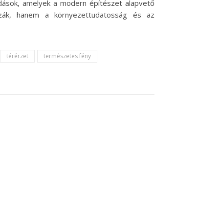
ldások, amelyek a modern építészet alapvető
zzák, hanem a környezettudatosság és az
térérzet
természetes fény