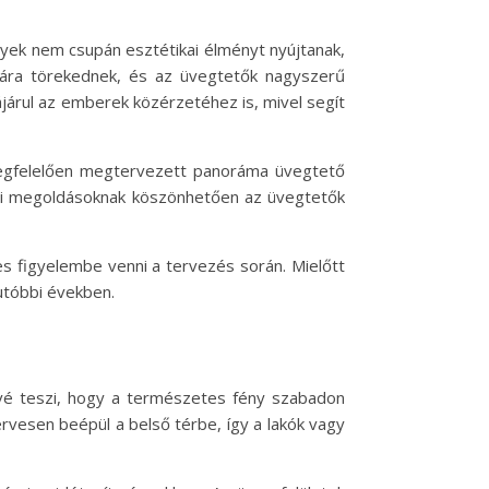
yek nem csupán esztétikai élményt nyújtanak,
ására törekednek, és az üvegtetők nagyszerű
járul az emberek közérzetéhez is, mivel segít
megfelelően megtervezett panoráma üvegtető
iai megoldásoknak köszönhetően az üvegtetők
s figyelembe venni a tervezés során. Mielőtt
utóbbi években.
vé teszi, hogy a természetes fény szabadon
ervesen beépül a belső térbe, így a lakók vagy