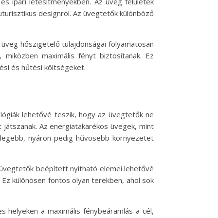
és ipari létesítményekben. Az üveg felületek
uturisztikus designról. Az üvegtetők különböző
z üveg hőszigetelő tulajdonságai folyamatosan
 miközben maximális fényt biztosítanak. Ez
si és hűtési költségeket.
lógiák lehetővé teszik, hogy az üvegtetők ne
 játszanak. Az energiatakarékos üvegek, mint
melegebb, nyáron pedig hűvösebb környezetet
üvegtetők beépített nyitható elemei lehetővé
 Ez különösen fontos olyan terekben, ahol sok
yes helyeken a maximális fénybeáramlás a cél,