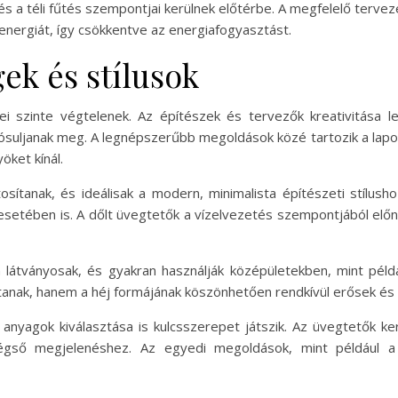
s a téli fűtés szempontjai kerülnek előtérbe. A megfelelő terve
energiát, így csökkentve az energiafogyasztást.
ek és stílusok
i szinte végtelenek. Az építészek és tervezők kreativitása l
suljanak meg. A legnépszerűbb megoldások közé tartozik a lapos
öket kínál.
sítanak, és ideálisak a modern, minimalista építészeti stílusho
k esetében is. A dőlt üvegtetők a vízelvezetés szempontjából elő
 látványosak, és gyakran használják középületekben, mint pé
anak, hanem a héj formájának köszönhetően rendkívül erősek és st
 anyagok kiválasztása is kulcsszerepet játszik. Az üvegtetők k
végső megjelenéshez. Az egyedi megoldások, mint például a