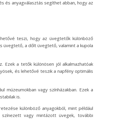
zés és anyagválasztás segíthet abban, hogy az
ehetővé teszi, hogy az üvegtetők különböző
 üvegtető, a dőlt üvegtető, valamint a kupola
z. Ezek a tetők különösen jól alkalmazhatóak
nyösek, és lehetővé teszik a napfény optimális
ldául múzeumokban vagy színházakban. Ezek a
abilak is.
eretezése különböző anyagokból, mint például
 színezett vagy mintázott üvegek, további