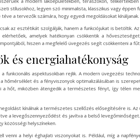
pszerűek a modern lakóépületekben, teraszokon, télikertekben 
ti stílusokhoz, legyen szó minimalista, klasszikus vagy éppen f
téve a tervezők számára, hogy egyedi megoldásokat kínáljanak.
k az esztétikát szolgálják, hanem a funkciójukat is betöltik. A
 elérhetőek, amelyek hatékonyan csökkentik a hőveszteséget,
pontjából, hiszen a megfelelő üvegezés segít csökkenteni a fűté
ök és energiahatékonyság
a funkcionális aspektusokban rejlik. A modern üvegezési techno
 a hőmérséklet és a fényviszonyok optimalizálásában is szerepet
i a hőt, miközben átengedik a természetes fényt, így télen 
egoldást kínálnak a természetes szellőzés elősegítésére is. Az 
entve a levegőszennyeződést és javítva a belső levegőminőséget.
gy közösségi helyszíneken.
 venni a helyi éghajlati viszonyokat is. Például, míg a napfén