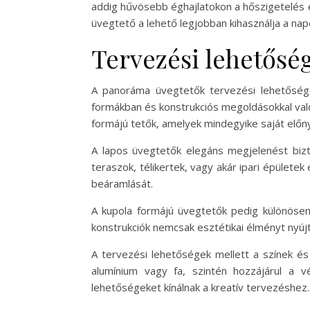
addig hűvösebb éghajlatokon a hőszigetelés é
üvegtető a lehető legjobban kihasználja a nap
Tervezési lehetőség
A panoráma üvegtetők tervezési lehetősége
formákban és konstrukciós megoldásokkal való
formájú tetők, amelyek mindegyike saját előny
A lapos üvegtetők elegáns megjelenést bizto
teraszok, télikertek, vagy akár ipari épülete
beáramlását.
A kupola formájú üvegtetők pedig különösen
konstrukciók nemcsak esztétikai élményt nyújt
A tervezési lehetőségek mellett a színek és
alumínium vagy fa, szintén hozzájárul a 
lehetőségeket kínálnak a kreatív tervezéshez.