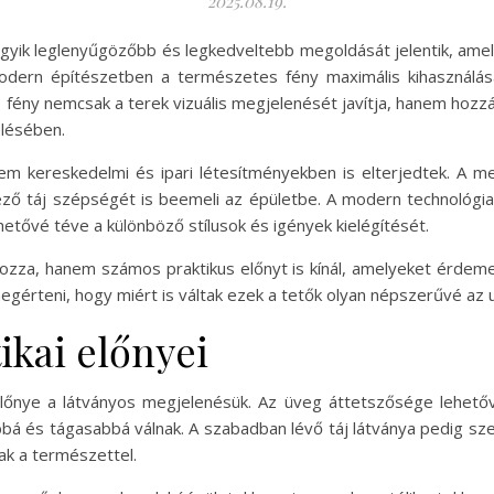
2025.08.19.
gyik leglenyűgözőbb és legkedveltebb megoldását jelentik, amel
 modern építészetben a természetes fény maximális kihasznál
 fény nemcsak a terek vizuális megjelenését javítja, hanem hozzá
elésében.
em kereskedelmi és ipari létesítményekben is elterjedtek. A 
ező táj szépségét is beemeli az épületbe. A modern technológ
hetővé téve a különböző stílusok és igények kielégítését.
zza, hanem számos praktikus előnyt is kínál, amelyeket érdeme
gérteni, hogy miért is váltak ezek a tetők olyan népszerűvé az 
ikai előnyei
lőnye a látványos megjelenésük. Az üveg áttetszősége lehető
bbá és tágasabbá válnak. A szabadban lévő táj látványa pedig sz
ak a természettel.