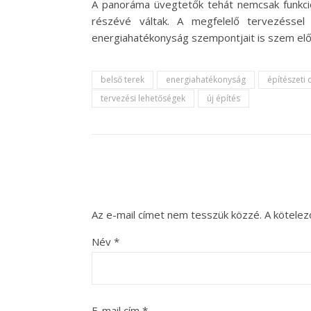
A panoráma üvegtetők tehát nemcsak funkcio
részévé váltak. A megfelelő tervezésse
energiahatékonyság szempontjait is szem előt
belső terek
energiahatékonyság
építészeti 
tervezési lehetőségek
új építés
Az e-mail címet nem tesszük közzé.
A kötele
Név
*
E-mail cím
*