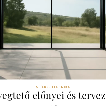
,
STÍLUS
TECHNIKA
gtető előnyei és tervez