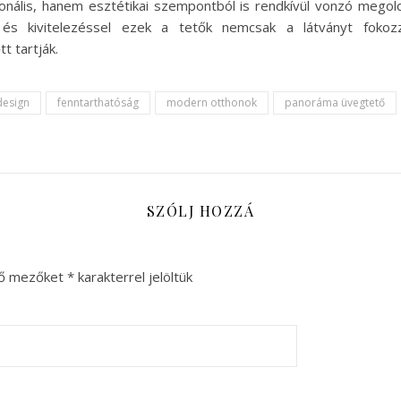
nális, hanem esztétikai szempontból is rendkívül vonzó mego
l és kivitelezéssel ezek a tetők nemcsak a látványt foko
t tartják.
design
fenntarthatóság
modern otthonok
panoráma üvegtető
SZÓLJ HOZZÁ
ző mezőket
*
karakterrel jelöltük