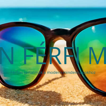
 FÉRFI 
Férfias tartalmak a modern mindennapokhoz