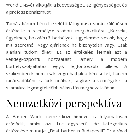
World DNS-ét alkotják: a kedvességet, az igényességet és
a professzionalizmust.
Tamás három héttel ezelőtti látogatása során különösen
értékelte a személyre szabott megközelítést: „Korrekt,
figyelmes, hozzáértő borbélyok. Figyelembe veszik, hogy
mit szeretnél, vagy ajánlanak, ha bizonytalan vagy. Csak
ajánlani tudom őket!” Ez az értékelés kiemeli azt a
vendégközpontú hozzáállást, amely a modern
borbélyszolgáltatás egyik legfontosabb pillére. A
szakemberek nem csak végrehajtják a kéréseket, hanem
tanácsadóként is funkcionálnak, segítve a vendégeket a
számukra legmegfelelőbb választás meghozatalában.
Nemzetközi perspektíva
A Barber World nemzetközi hírneve is folyamatosan
erősödik, amint azt Luc egyszerű, de kategorikus
értékelése mutatja: „Best barber in Budapest!!” Ez a rövid