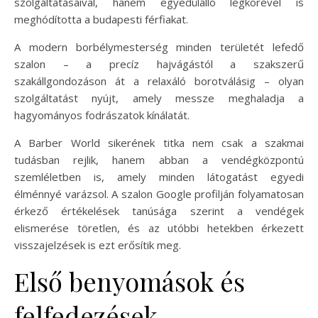
szolgáltatásaival, hanem egyedülálló légkörével is
meghódította a budapesti férfiakat.
A modern borbélymesterség minden területét lefedő
szalon – a precíz hajvágástól a szakszerű
szakállgondozáson át a relaxáló borotválásig – olyan
szolgáltatást nyújt, amely messze meghaladja a
hagyományos fodrászatok kínálatát.
A Barber World sikerének titka nem csak a szakmai
tudásban rejlik, hanem abban a vendégközpontú
szemléletben is, amely minden látogatást egyedi
élménnyé varázsol. A szalon Google profilján folyamatosan
érkező értékelések tanúsága szerint a vendégek
elismerése töretlen, és az utóbbi hetekben érkezett
visszajelzések is ezt erősítik meg.
Első benyomások és
felfedezések