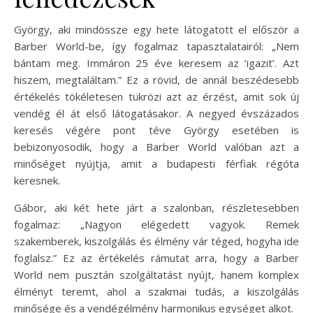
György, aki mindössze egy hete látogatott el először a
Barber World-be, így fogalmaz tapasztalatairól: „Nem
bántam meg. Immáron 25 éve keresem az ‘igazit’. Azt
hiszem, megtaláltam.” Ez a rövid, de annál beszédesebb
értékelés tökéletesen tükrözi azt az érzést, amit sok új
vendég él át első látogatásakor. A negyed évszázados
keresés végére pont téve György esetében is
bebizonyosodik, hogy a Barber World valóban azt a
minőséget nyújtja, amit a budapesti férfiak régóta
keresnek.
Gábor, aki két hete járt a szalonban, részletesebben
fogalmaz: „Nagyon elégedett vagyok. Remek
szakemberek, kiszolgálás és élmény vár téged, hogyha ide
foglalsz.” Ez az értékelés rámutat arra, hogy a Barber
World nem pusztán szolgáltatást nyújt, hanem komplex
élményt teremt, ahol a szakmai tudás, a kiszolgálás
minősége és a vendégélmény harmonikus egységet alkot.