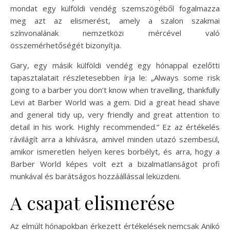
mondat egy külföldi vendég szemszögéből fogalmazza
meg azt az elismerést, amely a szalon szakmai
színvonalának nemzetközi mércével való
összemérhetőségét bizonyítja.
Gary, egy másik külföldi vendég egy hónappal ezelőtti
tapasztalatait részletesebben írja le: „Always some risk
going to a barber you don’t know when travelling, thankfully
Levi at Barber World was a gem. Did a great head shave
and general tidy up, very friendly and great attention to
detail in his work. Highly recommended.” Ez az értékelés
rávilágít arra a kihívásra, amivel minden utazó szembesül,
amikor ismeretlen helyen keres borbélyt, és arra, hogy a
Barber World képes volt ezt a bizalmatlanságot profi
munkával és barátságos hozzáállással leküzdeni.
A csapat elismerése
Az elmúlt hónapokban érkezett értékelések nemcsak Anikó