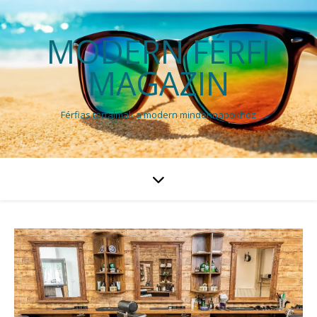
MODERN FÉRFI
MAGAZIN
Férfias tartalmak a modern mindennapokhoz