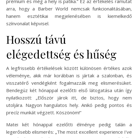
prémium és még a hely is patika.” Ez az értékelés rámutat
arra, hogy a Barber World nemcsak funkcionalitásában,
hanem esztétikai megjelenésében is kiemelkedő
színvonalat képvisel.
Hosszú távú
elégedettség és hűség
A legfrissebb értékelések között különösen értékes azok
véleménye, akik már korábban is jártak a szalonban, és
visszatérő vendégként fogalmazzák meg elismerésüket.
Bendegúz két hónappal ezelőtti első látogatása után így
nyilatkozott: „Először járok itt, de biztos, hogy nem
utoljára. Nagyon hangulatos hely. Anikó pedig pontos és
precíz munkát végzett. Köszönöm!”
Matei két hónappal ezelőtti élménye pedig talán a
legerősebb elismerés: „The most excellent experience I’ve