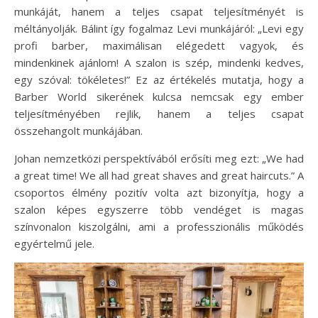
munkáját, hanem a teljes csapat teljesítményét is
méltányolják. Bálint így fogalmaz Levi munkájáról: „Levi egy
profi barber, maximálisan elégedett vagyok, és
mindenkinek ajánlom! A szalon is szép, mindenki kedves,
egy szóval: tökéletes!” Ez az értékelés mutatja, hogy a
Barber World sikerének kulcsa nemcsak egy ember
teljesítményében rejlik, hanem a teljes csapat
összehangolt munkájában.
Johan nemzetközi perspektívából erősíti meg ezt: „We had
a great time! We all had great shaves and great haircuts.” A
csoportos élmény pozitív volta azt bizonyítja, hogy a
szalon képes egyszerre több vendéget is magas
színvonalon kiszolgálni, ami a professzionális működés
egyértelmű jele.