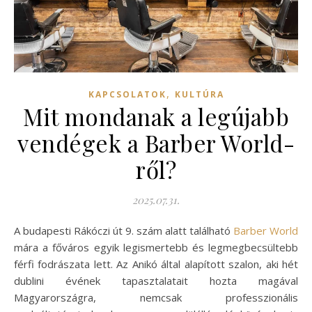
,
KAPCSOLATOK
KULTÚRA
Mit mondanak a legújabb
vendégek a Barber World-
ről?
2025.07.31.
A budapesti Rákóczi út 9. szám alatt található
Barber World
mára a főváros egyik legismertebb és legmegbecsültebb
férfi fodrászata lett. Az Anikó által alapított szalon, aki hét
dublini évének tapasztalatait hozta magával
Magyarországra, nemcsak professzionális