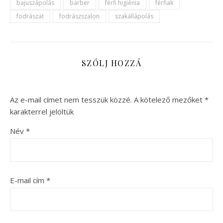
bajuszápolás
barber
férfi higiénia
férfiak
fodrászat
fodrászszalon
szakállápolás
SZÓLJ HOZZÁ
Az e-mail címet nem tesszük közzé.
A kötelező mezőket
*
karakterrel jelöltük
Név
*
E-mail cím
*