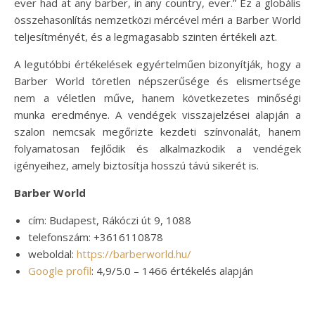
ever had at any barber, in any country, ever.” Ez a globális
összehasonlítás nemzetközi mércével méri a Barber World
teljesítményét, és a legmagasabb szinten értékeli azt.
A legutóbbi értékelések egyértelműen bizonyítják, hogy a
Barber World töretlen népszerűsége és elismertsége
nem a véletlen műve, hanem következetes minőségi
munka eredménye. A vendégek visszajelzései alapján a
szalon nemcsak megőrizte kezdeti színvonalát, hanem
folyamatosan fejlődik és alkalmazkodik a vendégek
igényeihez, amely biztosítja hosszú távú sikerét is.
Barber World
cím: Budapest, Rákóczi út 9, 1088
telefonszám: +3616110878
weboldal:
https://barberworld.hu/
Google profil
: 4,9/5.0 – 1466 értékelés alapján