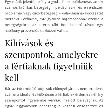
Egy másik jelentős előny a gyulladások csökkenése, amely
számos krónikus betegség – például szív- és érrendszeri
problémák vagy cukorbetegség – kialakulásának kockázatát
mérsékli. Férfiaknál, akik gyakran hajlamosabbak ezekre a
betegségekre, az intermittáló böjt hosszú távon egy
hatékony prevenciós eszközzé válhat.
Kihívások és
szempontok, amelyekre
a férfiaknak figyelniük
kell
Bár az intermittáló böjt sok előnnyel járhat, nem mindenki
számára ideális, és különösen a férfiaknak érdemes néhány
szempontot figyelembe venniük, mielőtt belevágnak. Az
egyik leggyakoribb nehézség a kezdeti éhségérzet és