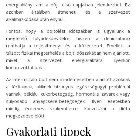
energiahiány, ami a böjt első napjaiban jelentkezhet. Ez
azonban általában átmeneti, és a szervezet
alkalmazkodása után enyhül.
Fontos, hogy a böjtölési időszakban is ügyeljünk a
megfelelő folyadékbevitelre, hiszen a dehidratáció
ronthatja a teljesítményt és a közérzetet. Emellett a
túlzott fizikai megterhelés a böjt időszakában nem ajánlott,
mivel a szervezet energiaraktárai ilyenkor
korlátozottabbak.
Az intermittáló böjt nem minden esetben ajánlott azoknak
a férfiaknak, akiknek bizonyos egészségügyi problémái
vannak, például cukorbetegség, hormonális zavarok vagy
súlyosabb anyagcsere-betegségek. Ilyen esetekben
mindig érdemes szakemberrel konzultálni a diéta
megkezdése előtt.
Gyakorlati tippek