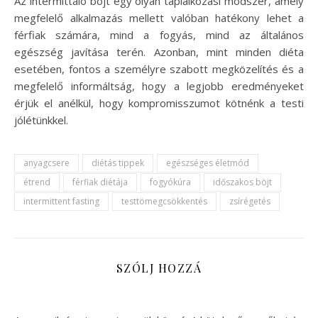
Az intermittáló böjt egy olyan táplálkozási módszer, amely
megfelelő alkalmazás mellett valóban hatékony lehet a
férfiak számára, mind a fogyás, mind az általános
egészség javítása terén. Azonban, mint minden diéta
esetében, fontos a személyre szabott megközelítés és a
megfelelő informáltság, hogy a legjobb eredményeket
érjük el anélkül, hogy kompromisszumot kötnénk a testi
jólétünkkel.
anyagcsere
diétás tippek
egészséges életmód
étrend
férfiak diétája
fogyókúra
időszakos böjt
intermittent fasting
testtömegcsökkentés
zsírégetés
SZÓLJ HOZZÁ