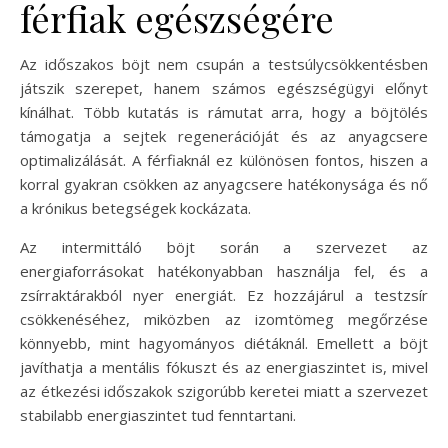
férfiak egészségére
Az időszakos böjt nem csupán a testsúlycsökkentésben
játszik szerepet, hanem számos egészségügyi előnyt
kínálhat. Több kutatás is rámutat arra, hogy a böjtölés
támogatja a sejtek regenerációját és az anyagcsere
optimalizálását. A férfiaknál ez különösen fontos, hiszen a
korral gyakran csökken az anyagcsere hatékonysága és nő
a krónikus betegségek kockázata.
Az intermittáló böjt során a szervezet az
energiaforrásokat hatékonyabban használja fel, és a
zsírraktárakból nyer energiát. Ez hozzájárul a testzsír
csökkenéséhez, miközben az izomtömeg megőrzése
könnyebb, mint hagyományos diétáknál. Emellett a böjt
javíthatja a mentális fókuszt és az energiaszintet is, mivel
az étkezési időszakok szigorúbb keretei miatt a szervezet
stabilabb energiaszintet tud fenntartani.