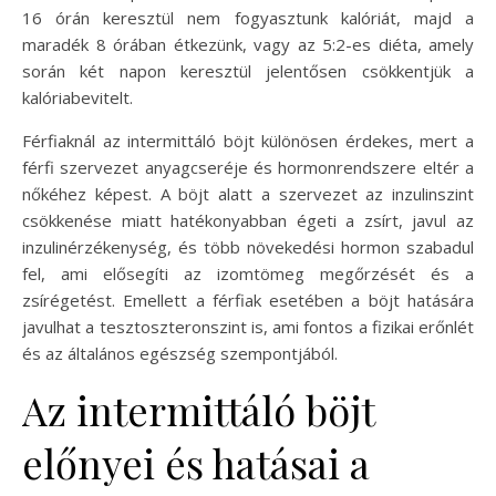
16 órán keresztül nem fogyasztunk kalóriát, majd a
maradék 8 órában étkezünk, vagy az 5:2-es diéta, amely
során két napon keresztül jelentősen csökkentjük a
kalóriabevitelt.
Férfiaknál az intermittáló böjt különösen érdekes, mert a
férfi szervezet anyagcseréje és hormonrendszere eltér a
nőkéhez képest. A böjt alatt a szervezet az inzulinszint
csökkenése miatt hatékonyabban égeti a zsírt, javul az
inzulinérzékenység, és több növekedési hormon szabadul
fel, ami elősegíti az izomtömeg megőrzését és a
zsírégetést. Emellett a férfiak esetében a böjt hatására
javulhat a tesztoszteronszint is, ami fontos a fizikai erőnlét
és az általános egészség szempontjából.
Az intermittáló böjt
előnyei és hatásai a