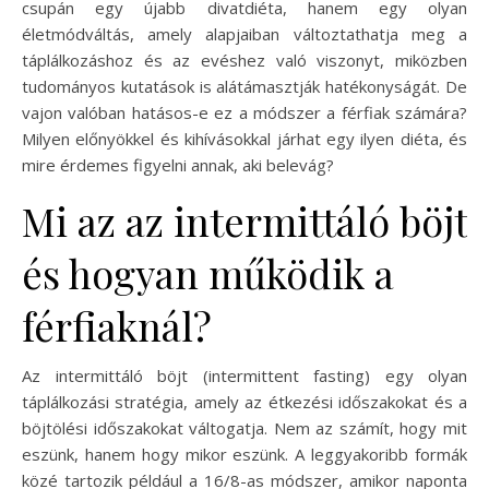
csupán egy újabb divatdiéta, hanem egy olyan
életmódváltás, amely alapjaiban változtathatja meg a
táplálkozáshoz és az evéshez való viszonyt, miközben
tudományos kutatások is alátámasztják hatékonyságát. De
vajon valóban hatásos-e ez a módszer a férfiak számára?
Milyen előnyökkel és kihívásokkal járhat egy ilyen diéta, és
mire érdemes figyelni annak, aki belevág?
Mi az az intermittáló böjt
és hogyan működik a
férfiaknál?
Az intermittáló böjt (intermittent fasting) egy olyan
táplálkozási stratégia, amely az étkezési időszakokat és a
böjtölési időszakokat váltogatja. Nem az számít, hogy mit
eszünk, hanem hogy mikor eszünk. A leggyakoribb formák
közé tartozik például a 16/8-as módszer, amikor naponta