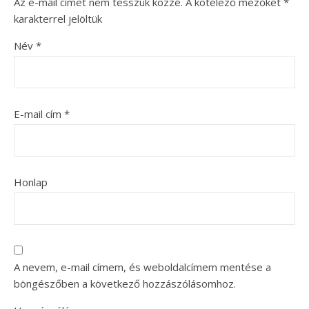
Az e-mail címet nem tesszük közzé.
A kötelező mezőket
*
karakterrel jelöltük
Név
*
E-mail cím
*
Honlap
A nevem, e-mail címem, és weboldalcímem mentése a
böngészőben a következő hozzászólásomhoz.