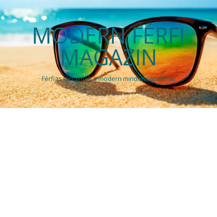
MODERN FÉRFI
MAGAZIN
Férfias tartalmak a modern mindennapokhoz