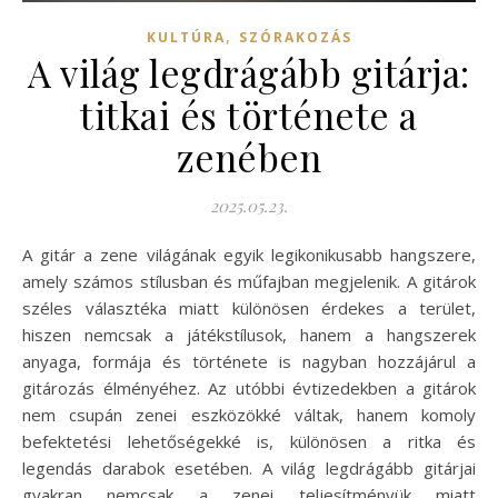
,
KULTÚRA
SZÓRAKOZÁS
A világ legdrágább gitárja:
titkai és története a
zenében
2025.05.23.
A gitár a zene világának egyik legikonikusabb hangszere,
amely számos stílusban és műfajban megjelenik. A gitárok
széles választéka miatt különösen érdekes a terület,
hiszen nemcsak a játékstílusok, hanem a hangszerek
anyaga, formája és története is nagyban hozzájárul a
gitározás élményéhez. Az utóbbi évtizedekben a gitárok
nem csupán zenei eszközökké váltak, hanem komoly
befektetési lehetőségekké is, különösen a ritka és
legendás darabok esetében. A világ legdrágább gitárjai
gyakran nemcsak a zenei teljesítményük miatt