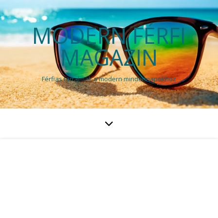
MODERN FÉRFI
MAGAZIN
Férfias tartalmak a modern mindennapokhoz