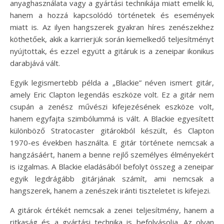
anyaghasználata vagy a gyártási technikája miatt emelik ki,
hanem a hozzá kapcsolódó történetek és események
miatt is. Az ilyen hangszerek gyakran híres zenészekhez
köthetőek, akik a karrierjük során kiemelkedő teljesítményt
nyújtottak, és ezzel együtt a gitáruk is a zeneipar ikonikus
darabjává vált.
Egyik legismertebb példa a „Blackie” néven ismert gitár,
amely Eric Clapton legendás eszköze volt. Ez a gitár nem
csupán a zenész művészi kifejezésének eszköze volt,
hanem egyfajta szimbólummá is vált. A Blackie egyesített
különböző Stratocaster gitárokból készült, és Clapton
1970-es években használta. E gitár története nemcsak a
hangzásáért, hanem a benne rejlő személyes élményekért
is izgalmas. A Blackie eladásából befolyt összeg a zeneipar
egyik legdrágább gitárjának számít, ami nemcsak a
hangszerek, hanem a zenészek iránti tiszteletet is kifejezi.
A gitárok értékét nemcsak a zenei teljesítmény, hanem a
ritkaság és a gyártási technika is befolyásolja. Az olyan