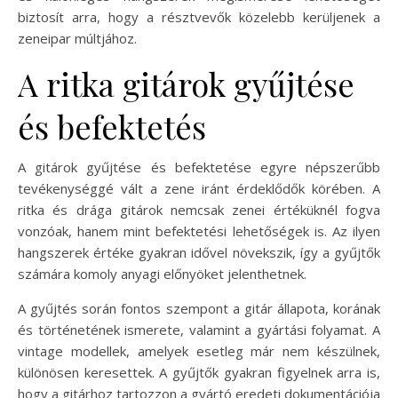
biztosít arra, hogy a résztvevők közelebb kerüljenek a
zeneipar múltjához.
A ritka gitárok gyűjtése
és befektetés
A gitárok gyűjtése és befektetése egyre népszerűbb
tevékenységgé vált a zene iránt érdeklődők körében. A
ritka és drága gitárok nemcsak zenei értéküknél fogva
vonzóak, hanem mint befektetési lehetőségek is. Az ilyen
hangszerek értéke gyakran idővel növekszik, így a gyűjtők
számára komoly anyagi előnyöket jelenthetnek.
A gyűjtés során fontos szempont a gitár állapota, korának
és történetének ismerete, valamint a gyártási folyamat. A
vintage modellek, amelyek esetleg már nem készülnek,
különösen keresettek. A gyűjtők gyakran figyelnek arra is,
hogy a gitárhoz tartozzon a gyártó eredeti dokumentációja