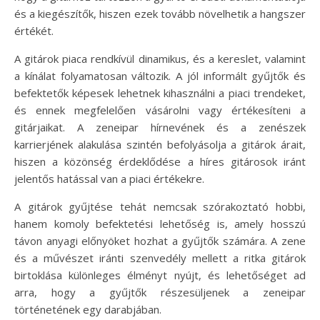
és a kiegészítők, hiszen ezek tovább növelhetik a hangszer
értékét.
A gitárok piaca rendkívül dinamikus, és a kereslet, valamint
a kínálat folyamatosan változik. A jól informált gyűjtők és
befektetők képesek lehetnek kihasználni a piaci trendeket,
és ennek megfelelően vásárolni vagy értékesíteni a
gitárjaikat. A zeneipar hírnevének és a zenészek
karrierjének alakulása szintén befolyásolja a gitárok árait,
hiszen a közönség érdeklődése a híres gitárosok iránt
jelentős hatással van a piaci értékekre.
A gitárok gyűjtése tehát nemcsak szórakoztató hobbi,
hanem komoly befektetési lehetőség is, amely hosszú
távon anyagi előnyöket hozhat a gyűjtők számára. A zene
és a művészet iránti szenvedély mellett a ritka gitárok
birtoklása különleges élményt nyújt, és lehetőséget ad
arra, hogy a gyűjtők részesüljenek a zeneipar
történetének egy darabjában.