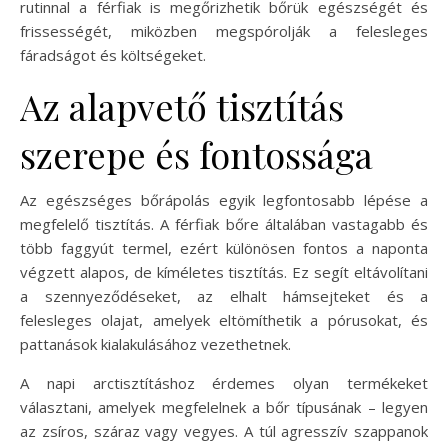
rutinnal a férfiak is megőrizhetik bőrük egészségét és
frissességét, miközben megspórolják a felesleges
fáradságot és költségeket.
Az alapvető tisztítás
szerepe és fontossága
Az egészséges bőrápolás egyik legfontosabb lépése a
megfelelő tisztítás. A férfiak bőre általában vastagabb és
több faggyút termel, ezért különösen fontos a naponta
végzett alapos, de kíméletes tisztítás. Ez segít eltávolítani
a szennyeződéseket, az elhalt hámsejteket és a
felesleges olajat, amelyek eltömíthetik a pórusokat, és
pattanások kialakulásához vezethetnek.
A napi arctisztításhoz érdemes olyan termékeket
választani, amelyek megfelelnek a bőr típusának – legyen
az zsíros, száraz vagy vegyes. A túl agresszív szappanok