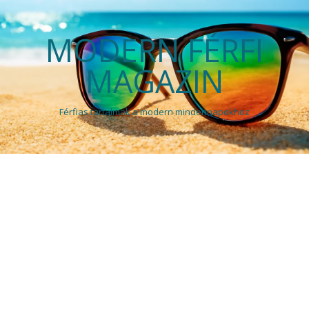
MODERN FÉRFI
MAGAZIN
Férfias tartalmak a modern mindennapokhoz