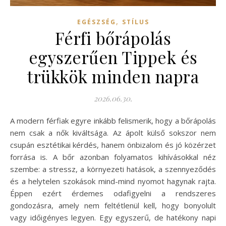
,
EGÉSZSÉG
STÍLUS
Férfi bőrápolás
egyszerűen Tippek és
trükkök minden napra
2026.06.30.
A modern férfiak egyre inkább felismerik, hogy a bőrápolás
nem csak a nők kiváltsága. Az ápolt külső sokszor nem
csupán esztétikai kérdés, hanem önbizalom és jó közérzet
forrása is. A bőr azonban folyamatos kihívásokkal néz
szembe: a stressz, a környezeti hatások, a szennyeződés
és a helytelen szokások mind-mind nyomot hagynak rajta.
Éppen ezért érdemes odafigyelni a rendszeres
gondozásra, amely nem feltétlenül kell, hogy bonyolult
vagy időigényes legyen. Egy egyszerű, de hatékony napi