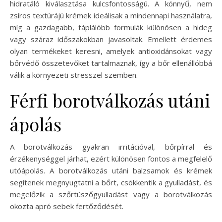
hidratáló kiválasztása kulcsfontosságú. A könnyű, nem
zsíros textúrájú krémek ideálisak a mindennapi használatra,
míg a gazdagabb, táplálóbb formulák különösen a hideg
vagy száraz időszakokban javasoltak. Emellett érdemes
olyan termékeket keresni, amelyek antioxidánsokat vagy
bőrvédő összetevőket tartalmaznak, így a bőr ellenállóbbá
válik a környezeti stresszel szemben.
Férfi borotválkozás utáni
ápolás
A borotválkozás gyakran irritációval, bőrpírral és
érzékenységgel járhat, ezért különösen fontos a megfelelő
utóápolás. A borotválkozás utáni balzsamok és krémek
segítenek megnyugtatni a bőrt, csökkentik a gyulladást, és
megelőzik a szőrtüszőgyulladást vagy a borotválkozás
okozta apró sebek fertőződését.