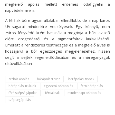
megfelelő ápolás mellett érdemes odafigyelni a
napvédelemre is.
A férfiak bőre ugyan általában ellenállóbb, de a nap káros
UV-sugarai mindenkire veszélyesek. Egy könnyű, nem
zsíros fényvédő krém használata megóvja a bőrt az idő
előtti öregedéstől és a pigmentfoltok kialakulásától.
Emellett a rendszeres testmozgás és a megfelelő alvás is
hozzájárul a bőr egészséges megjelenéséhez, hiszen
segít a sejtek regenerálódásában és a méreganyagok
eltávolításában.
arcbőr ápolás
bőrápolási rutin
bőrápolási tippek
bőrápolási trükkök
egyszerű bőrápolás
férfi bőrápolás
férfi szépségápolás
férfiaknak
mindennapi bőrápolás
szépségápolás