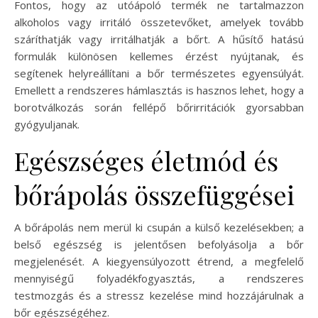
Fontos, hogy az utóápoló termék ne tartalmazzon
alkoholos vagy irritáló összetevőket, amelyek tovább
száríthatják vagy irritálhatják a bőrt. A hűsítő hatású
formulák különösen kellemes érzést nyújtanak, és
segítenek helyreállítani a bőr természetes egyensúlyát.
Emellett a rendszeres hámlasztás is hasznos lehet, hogy a
borotválkozás során fellépő bőrirritációk gyorsabban
gyógyuljanak.
Egészséges életmód és
bőrápolás összefüggései
A bőrápolás nem merül ki csupán a külső kezelésekben; a
belső egészség is jelentősen befolyásolja a bőr
megjelenését. A kiegyensúlyozott étrend, a megfelelő
mennyiségű folyadékfogyasztás, a rendszeres
testmozgás és a stressz kezelése mind hozzájárulnak a
bőr egészségéhez.