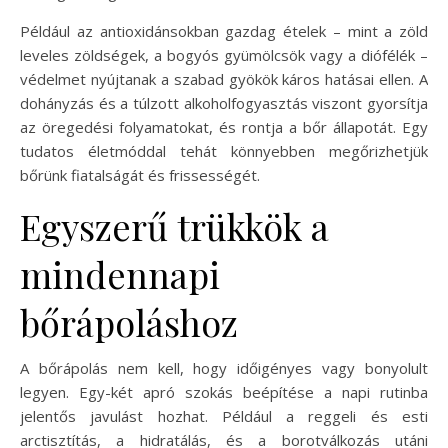
Például az antioxidánsokban gazdag ételek – mint a zöld
leveles zöldségek, a bogyós gyümölcsök vagy a diófélék –
védelmet nyújtanak a szabad gyökök káros hatásai ellen. A
dohányzás és a túlzott alkoholfogyasztás viszont gyorsítja
az öregedési folyamatokat, és rontja a bőr állapotát. Egy
tudatos életmóddal tehát könnyebben megőrizhetjük
bőrünk fiatalságát és frissességét.
Egyszerű trükkök a
mindennapi
bőrápoláshoz
A bőrápolás nem kell, hogy időigényes vagy bonyolult
legyen. Egy-két apró szokás beépítése a napi rutinba
jelentős javulást hozhat. Például a reggeli és esti
arctisztítás, a hidratálás, és a borotválkozás utáni