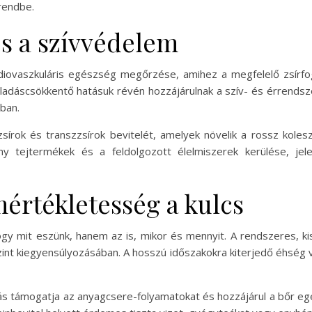
rendbe.
és a szívvédelem
diovaszkuláris egészség megőrzése, amihez a megfelelő zsírfog
lladáscsökkentő hatásuk révén hozzájárulnak a szív- és érrends
ban.
írok és transzzsírok bevitelét, amelyek növelik a rossz koleszte
ény tejtermékek és a feldolgozott élelmiszerek kerülése, je
értékletesség a kulcs
y mit eszünk, hanem az is, mikor és mennyit. A rendszeres, k
nt kiegyensúlyozásában. A hosszú időszakokra kiterjedő éhség va
ztás támogatja az anyagcsere-folyamatokat és hozzájárul a bőr eg