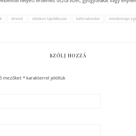
ffeinbevitel helyett érdemes tiszta vizet, gyógyteákat vagy enyhén
k
étrend
időskori táplálkozás
kalóriabevitel
mindennapi eg
SZÓLJ HOZZÁ
ző mezőket
*
karakterrel jelöltük