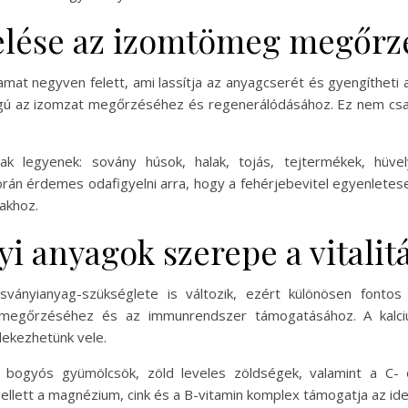
elése az izomtömeg megőrz
t negyven felett, ami lassítja az anyagcserét és gyengítheti a 
ágú az izomzat megőrzéséhez és regenerálódásához. Ez nem csa
sak legyenek: sovány húsok, halak, tojás, tejtermékek, hüve
án érdemes odafigyelni arra, hogy a fehérjebevitel egyenletese
akhoz.
i anyagok szerepe a vitalit
ványianyag-szükséglete is változik, ezért különösen fontos 
megőrzéséhez és az immunrendszer támogatásához. A kalciu
ekezhetünk vele.
 bogyós gyümölcsök, zöld leveles zöldségek, valamint a C- é
llett a magnézium, cink és a B-vitamin komplex támogatja az i