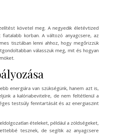
elítést követel meg. A negyedik életévtized
 fiatalabb korban. A változó anyagcsere, az
mes tisztában lenni ahhoz, hogy megőrizzük
 átgondoltabban válasszuk meg, mit és hogyan
ömöket.
bályozása
ebb energiára van szükségünk, hanem azt is,
ünk a kalóriabevitelre, de nem feltétlenül a
ges testsúly fenntartását és az energiaszint
eldolgozatlan ételeket, például a zöldségeket,
tettebbé tesznek, de segítik az anyagcsere