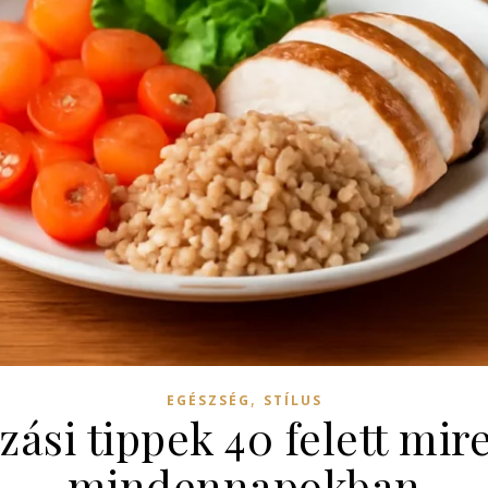
,
EGÉSZSÉG
STÍLUS
ási tippek 40 felett mire
mindennapokban