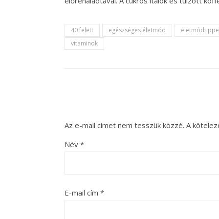
előrehaladtával. A cukros italok és túlzott ko
40 felett
egészséges életmód
életmódtippe
vitaminok
Az e-mail címet nem tesszük közzé.
A kötele
Név
*
E-mail cím
*