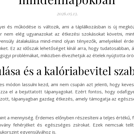
2026.05.13.
ei és működése is változik, ami a táplálkozásban is új megköz
r nem elég ugyanazokat az étkezési szokásokat követni, mint
nsúly átalakulása mind-mind olyan tényezők, amelyekkel érde
ket. Ez az időszak lehetőséget kínál arra, hogy tudatosabban,
gügyi problémákat, miközben élvezhetjük az ételek nyújtotta ör
lása és a kalóriabevitel sza
s módon lassulni kezd, ami nem csupán azt jelenti, hogy keves
a el a bejuttatott tápanyagokat. Ezért fontos, hogy odafigyelj
yozott, tápanyagban gazdag étkezés, amely támogatja az egészsé
int a mennyiség. Érdemes előnyben részesíteni a teljes értékű, f
sovány fehérjéket és egészséges zsírokat. Ezek nemcsak telí
ukorszint egyensúlyához is.