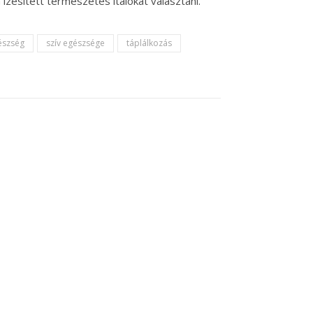
 ízesített természetes italokat választani.
észség
szív egészsége
táplálkozás