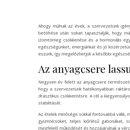
Ahogy múlnak az évek, a szervezetünk igény
betöltése után sokan tapasztalják, hogy má
izomtömeg csökkenése és a hormonális egye
egészségünket, energiánkat és jó közérzetün
eszünk, így megelőzhetjük a későbbi egészsé
Az anyagcsere lassu
Negyven év felett az anyagcsere természete
hogy a szervezetünk hatékonyabban raktározz
drasztikus csökkentésre. A cél a kiegyensúl
stabilitását.
Az ételek minősége sokkal fontosabbá válik, m
gyümölcsöket, teljes kiőrlésű gabonákat, 
megfelelő működését és hozzájárulnak a vérc