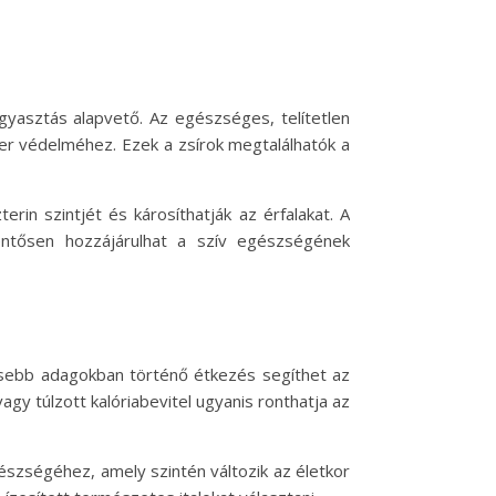
yasztás alapvető. Az egészséges, telítetlen
zer védelméhez. Ezek a zsírok megtalálhatók a
rin szintjét és károsíthatják az érfalakat. A
lentősen hozzájárulhat a szív egészségének
isebb adagokban történő étkezés segíthet az
gy túlzott kalóriabevitel ugyanis ronthatja az
észségéhez, amely szintén változik az életkor