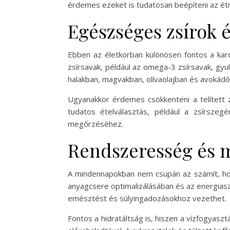
érdemes ezeket is tudatosan beépíteni az ét
Egészséges zsírok 
Ebben az életkorban különösen fontos a kar
zsírsavak, például az omega-3 zsírsavak, gyu
halakban, magvakban, olívaolajban és avokádó
Ugyanakkor érdemes csökkenteni a telített zs
tudatos ételválasztás, például a zsírszeg
megőrzéséhez.
Rendszeresség és m
A mindennapokban nem csupán az számít, hog
anyagcsere optimalizálásában és az energiaszi
emésztést és súlyingadozásokhoz vezethet.
Fontos a hidratáltság is, hiszen a vízfogyas