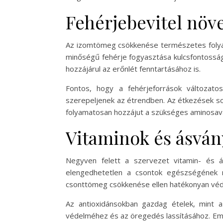
Fehérjebevitel növ
Az izomtömeg csökkenése természetes folyama
minőségű fehérje fogyasztása kulcsfontoss
hozzájárul az erőnlét fenntartásához is.
Fontos, hogy a fehérjeforrások változato
szerepeljenek az étrendben. Az étkezések sor
folyamatosan hozzájut a szükséges aminosav
Vitaminok és ásvány
Negyven felett a szervezet vitamin- és ás
elengedhetetlen a csontok egészségének 
csonttömeg csökkenése ellen hatékonyan véd
Az antioxidánsokban gazdag ételek, mint a
védelméhez és az öregedés lassításához. Eme