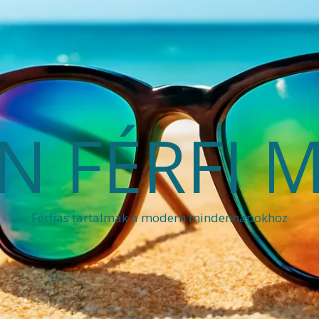
 FÉRFI 
Férfias tartalmak a modern mindennapokhoz