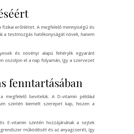
éséért
fizikai erőnlétet. A megfelelő mennyiségű és
k a testmozgás hatékonyságát növeli, hanem
lyesek és növényi alapú fehérjék egyaránt
n oszoljon el a nap folyamán, így a szervezet
ás fenntartásában
a megfelelő bevitelük. A D-vitamin például
m szintén kiemelt szerepet kap, hiszen a
s E-vitamin szintén hozzájárulnak a sejtek
degrendszer működését és az anyagcserét, így