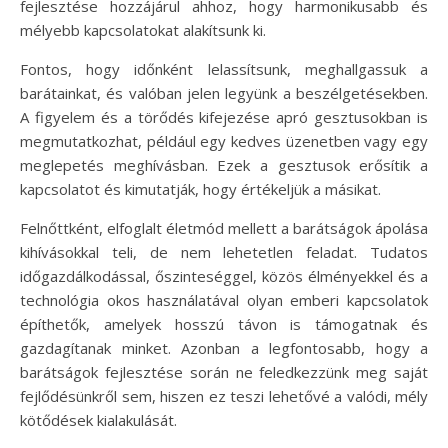
fejlesztése hozzájárul ahhoz, hogy harmonikusabb és
mélyebb kapcsolatokat alakítsunk ki.
Fontos, hogy időnként lelassítsunk, meghallgassuk a
barátainkat, és valóban jelen legyünk a beszélgetésekben.
A figyelem és a törődés kifejezése apró gesztusokban is
megmutatkozhat, például egy kedves üzenetben vagy egy
meglepetés meghívásban. Ezek a gesztusok erősítik a
kapcsolatot és kimutatják, hogy értékeljük a másikat.
Felnőttként, elfoglalt életmód mellett a barátságok ápolása
kihívásokkal teli, de nem lehetetlen feladat. Tudatos
időgazdálkodással, őszinteséggel, közös élményekkel és a
technológia okos használatával olyan emberi kapcsolatok
építhetők, amelyek hosszú távon is támogatnak és
gazdagítanak minket. Azonban a legfontosabb, hogy a
barátságok fejlesztése során ne feledkezzünk meg saját
fejlődésünkről sem, hiszen ez teszi lehetővé a valódi, mély
kötődések kialakulását.