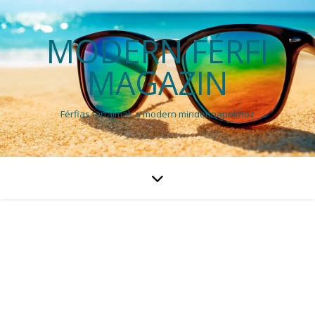
MODERN FÉRFI
MAGAZIN
Férfias tartalmak a modern mindennapokhoz