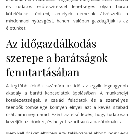
és tudatos erőfeszítéssel lehetséges olyan baráti
kötelékeket építeni, amelyek nemcsak átvészelik a
mindennapi nyüzsgést, hanem valóban gazdagítják is az
életünket.
Az időgazdálkodás
szerepe a barátságok
fenntartásában
A legtöbb felnőtt számára az idő az egyik legnagyobb
akadály a baráti kapcsolatok ápolásában. A munkahelyi
kötelezettségek, a családi feladatok és a személyes
teendők tömkelege könnyen elnyeli azt a kevés szabad
órát, ami megmarad. Ezért az első lépés, hogy tudatosan
kezeljük az időnket, és helyet szorítsunk a barátoknak is.
Nem kell órákat eltölteni egy találkozóval ahhoz, hogy egy