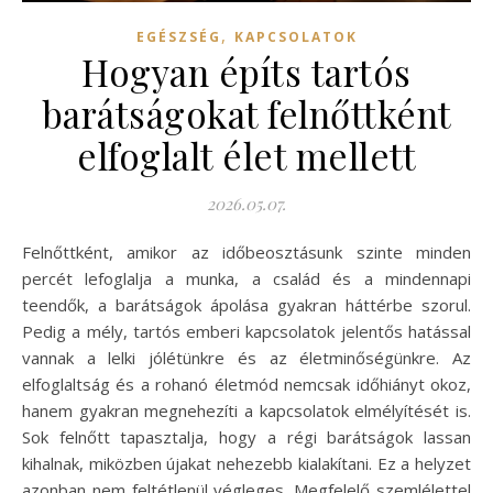
,
EGÉSZSÉG
KAPCSOLATOK
Hogyan építs tartós
barátságokat felnőttként
elfoglalt élet mellett
2026.05.07.
Felnőttként, amikor az időbeosztásunk szinte minden
percét lefoglalja a munka, a család és a mindennapi
teendők, a barátságok ápolása gyakran háttérbe szorul.
Pedig a mély, tartós emberi kapcsolatok jelentős hatással
vannak a lelki jólétünkre és az életminőségünkre. Az
elfoglaltság és a rohanó életmód nemcsak időhiányt okoz,
hanem gyakran megnehezíti a kapcsolatok elmélyítését is.
Sok felnőtt tapasztalja, hogy a régi barátságok lassan
kihalnak, miközben újakat nehezebb kialakítani. Ez a helyzet
azonban nem feltétlenül végleges. Megfelelő szemlélettel