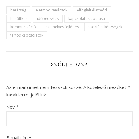
barátság
életmód tanácsok
elfoglalt életmód
felnőttkor
időbeosztás
kapcsolatok ápolása
kommunikáció
személyes fejlődés
szociális készségek
tartós kapcsolatok
SZÓLJ HOZZÁ
Az e-mail címet nem tesszük közzé.
A kötelező mezőket
*
karakterrel jelöltük
Név
*
E-mail cím
*